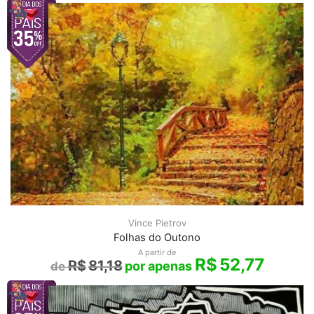
Vince Pietrov
Folhas do Outono
A partir de
R$
52,77
R$
81,18