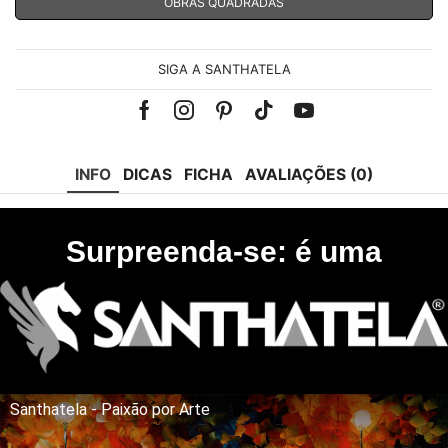
OBRAS QUADRADAS
SIGA A SANTHATELA
Facebook
Instagram
Pinterest
Tik-
Youtube
tok
INFO
DICAS
FICHA
AVALIAÇÕES (0)
Surpreenda-se: é uma
Santhatela - Paixão por Arte