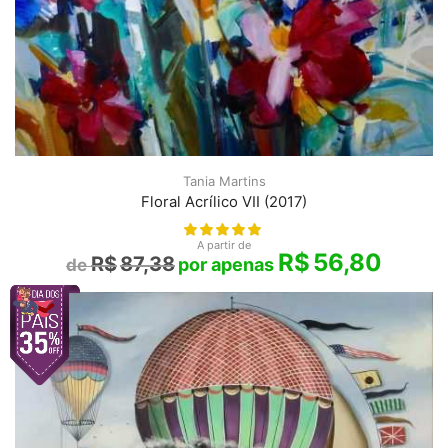
Tania Martins
Floral Acrílico VII (2017)
A partir de
R$
56,80
R$
87,38