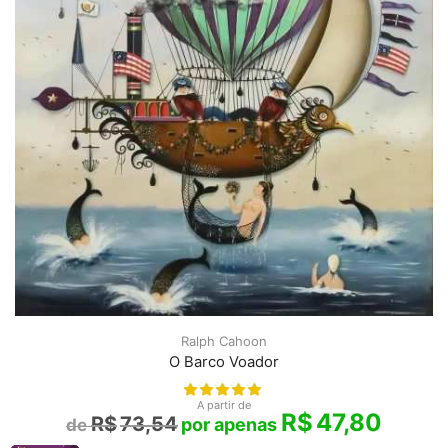
Ralph Cahoon
O Barco Voador
A partir de
R$
47,80
R$
73,54