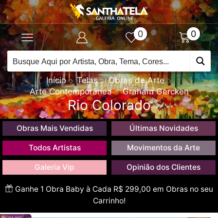
0
0
Início
Telas
Obras de Arte
Arte Contemporânea
Graham Gercken
Rio Colorado
Obras Mais Vendidas
Últimas Novidades
Todos Artistas
Movimentos da Arte
Galeria Vip
Opinião dos Clientes
Ganhe 1 Obra Baby à Cada R$ 299,00 em Obras no seu
Carrinho!