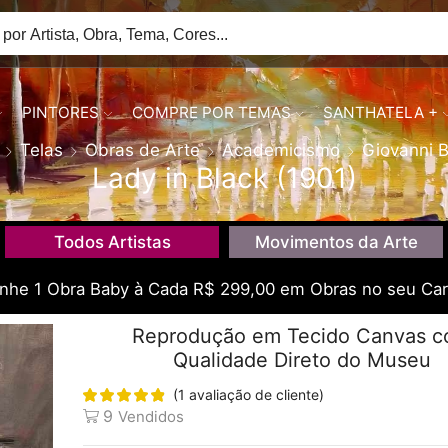
PINTORES
COMPRE POR TEMAS
SANTHATELA +
Telas
Obras de Arte
Academicismo
Giovanni B
Lady in Black (1901)
Todos Artistas
Movimentos da Arte
he 1 Obra Baby à Cada R$ 299,00 em Obras no seu Car
Reprodução em Tecido Canvas 
Qualidade Direto do Museu
(
1
avaliação de cliente)
9
Vendidos