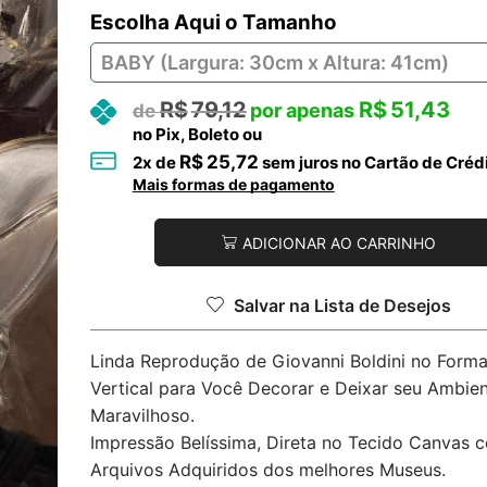
Tamanho
R$
79,12
R$
51,43
no Pix, Boleto ou
R$
25,72
2
x de
sem juros no Cartão de Créd
Mais formas de pagamento
ADICIONAR AO CARRINHO
Salvar na Lista de Desejos
Linda Reprodução de Giovanni Boldini no Form
Vertical para Você Decorar e Deixar seu Ambie
Maravilhoso.
Impressão Belíssima, Direta no Tecido Canvas 
Arquivos Adquiridos dos melhores Museus.