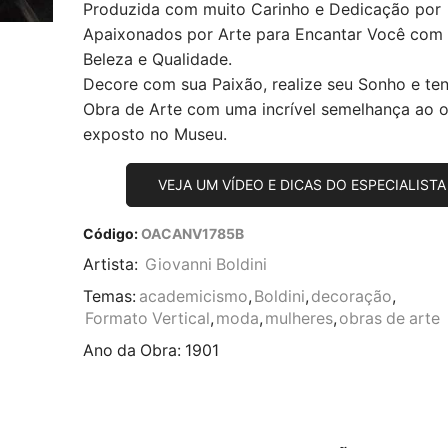
Produzida com muito Carinho e Dedicação por
Apaixonados por Arte para Encantar Você com
Beleza e Qualidade.
Decore com sua Paixão, realize seu Sonho e te
Obra de Arte com uma incrível semelhança ao or
exposto no Museu.
VEJA UM VÍDEO E DICAS DO ESPECIALISTA
Código:
OACANV1785B
Artista:
Giovanni Boldini
Temas:
academicismo
,
Boldini
,
decoração
,
Formato Vertical
,
moda
,
mulheres
,
obras de arte
Ano da Obra:
1901