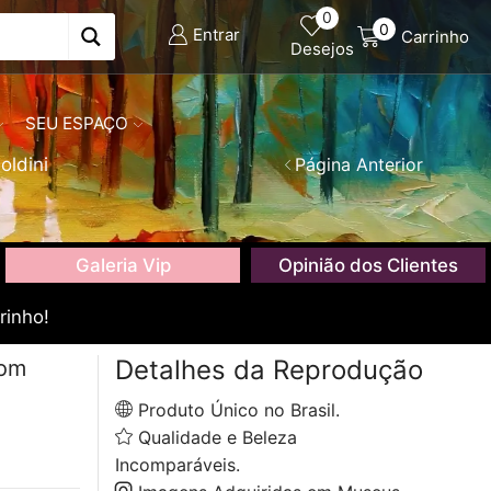
0
0
Entrar
Carrinho
Desejos
SEU ESPAÇO
oldini
Página Anterior
Galeria Vip
Opinião dos Clientes
rinho!
Detalhes da Reprodução
com
Produto Único no Brasil.
Qualidade e Beleza
Incomparáveis.