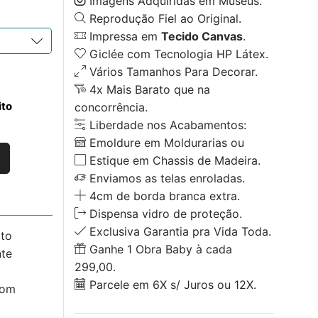
Imagens Adquiridas em Museus.
Reprodução Fiel ao Original.
Impressa em
Tecido Canvas
.
Giclée com Tecnologia HP Látex.
Vários Tamanhos Para Decorar.
4x Mais Barato que na
ito
concorrência.
Liberdade nos Acabamentos:
Emoldure em Moldurarias ou
Estique em Chassis de Madeira.
Enviamos as telas enroladas.
4cm de borda branca extra.
Dispensa vidro de proteção.
Exclusiva Garantia pra Vida Toda.
ato
Ganhe 1 Obra Baby à cada
nte
299,00.
Parcele em 6X s/ Juros ou 12X.
com