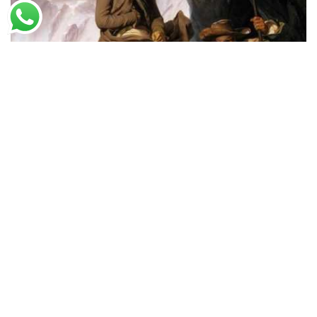
Paul Delaroche
Napoleão Atravessando os Alpes (1850)