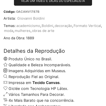
VEJA UM VÍDEO E DICAS DO ESPECIALISTA
Código:
OACANV1787B
Artista:
Giovanni Boldini
Temas:
academicismo
,
Boldini
,
decoração
,
Formato Vertical
,
moda
,
mulheres
,
obras de arte
Ano da Obra:
1889
Detalhes da Reprodução
Produto Único no Brasil.
Qualidade e Beleza Incomparáveis.
Imagens Adquiridas em Museus.
Reprodução Fiel ao Original.
Impressa em
Tecido Canvas
.
Giclée com Tecnologia HP Látex.
Vários Tamanhos Para Decorar.
4x Mais Barato que na concorrência.