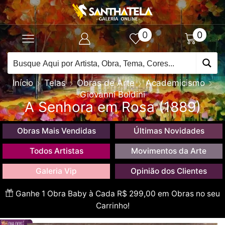
0
0
Início
Telas
Obras de Arte
Academicismo
Giovanni Boldini
A Senhora em Rosa (1889)
Obras Mais Vendidas
Últimas Novidades
Todos Artistas
Movimentos da Arte
Galeria Vip
Opinião dos Clientes
Ganhe 1 Obra Baby à Cada R$ 299,00 em Obras no seu
Carrinho!