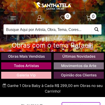
0
0
Início
Loja
Obras com o tema Rafaelli
Obras Mais Vendidas
Últimas Novidades
Todos Artistas
Movimentos da Arte
Galeria Vip
Opinião dos Clientes
Ganhe 1 Obra Baby à Cada R$ 299,00 em Obras no seu
Carrinho!