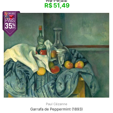
R$
79,22
R$
51,49
Paul Cézanne
Garrafa de Peppermint (1893)