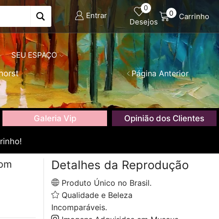
0
0
Entrar
Carrinho
Desejos
SEU ESPAÇO
horst
Página Anterior
Galeria Vip
Opinião dos Clientes
rinho!
Detalhes da Reprodução
com
Produto Único no Brasil.
Qualidade e Beleza
Incomparáveis.