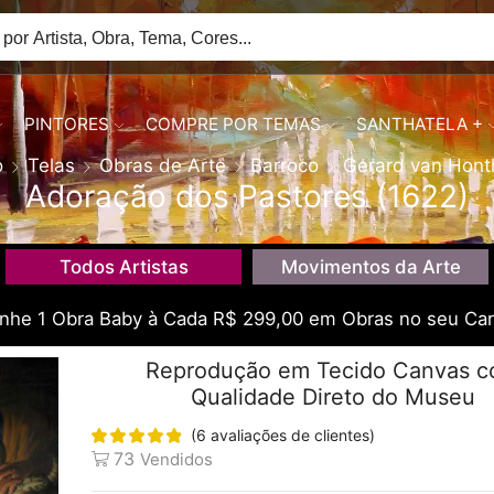
PINTORES
COMPRE POR TEMAS
SANTHATELA +
o
Telas
Obras de Arte
Barroco
Gerard van Hont
Adoração dos Pastores (1622)
Todos Artistas
Movimentos da Arte
he 1 Obra Baby à Cada R$ 299,00 em Obras no seu Car
Reprodução em Tecido Canvas 
Qualidade Direto do Museu
(
6
avaliações de clientes)
73
Vendidos