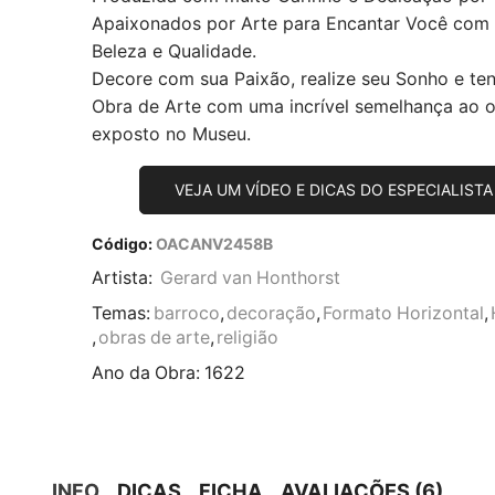
Apaixonados por Arte para Encantar Você com
Beleza e Qualidade.
Decore com sua Paixão, realize seu Sonho e te
Obra de Arte com uma incrível semelhança ao or
exposto no Museu.
VEJA UM VÍDEO E DICAS DO ESPECIALISTA
Código:
OACANV2458B
Artista:
Gerard van Honthorst
Temas:
barroco
,
decoração
,
Formato Horizontal
,
,
obras de arte
,
religião
Ano da Obra:
1622
INFO
DICAS
FICHA
AVALIAÇÕES (6)