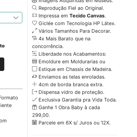
Imagens Adquiridas em Museus.
Reprodução Fiel ao Original.
Impressa em
Tecido Canvas
.
Giclée com Tecnologia HP Látex.
Vários Tamanhos Para Decorar.
4x Mais Barato que na
to
concorrência.
Liberdade nos Acabamentos:
Emoldure em Moldurarias ou
Estique em Chassis de Madeira.
Enviamos as telas enroladas.
4cm de borda branca extra.
Dispensa vidro de proteção.
 Formato
Exclusiva Garantia pra Vida Toda.
iente
Ganhe 1 Obra Baby à cada
299,00.
com
Parcele em 6X s/ Juros ou 12X.