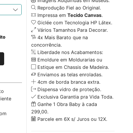
Imagens Adquiridas em Museus.
Reprodução Fiel ao Original.
Impressa em
Tecido Canvas
.
Giclée com Tecnologia HP Látex.
Vários Tamanhos Para Decorar.
ito
4x Mais Barato que na
concorrência.
Liberdade nos Acabamentos:
Emoldure em Moldurarias ou
Estique em Chassis de Madeira.
Enviamos as telas enroladas.
4cm de borda branca extra.
Dispensa vidro de proteção.
to
Exclusiva Garantia pra Vida Toda.
iente
Ganhe 1 Obra Baby à cada
299,00.
com
Parcele em 6X s/ Juros ou 12X.