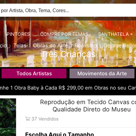
PINTORES
COMPRE POR TEMAS
SANTHATELA +
ício
Telas
Obras de Arte
Realismo
George Bell
Três Crianças
Todos Artistas
Movimentos da Arte
he 1 Obra Baby à Cada R$ 299,00 em Obras no seu Car
Reprodução em Tecido Canvas 
Qualidade Direto do Museu
37
Vendidos
Tamanho