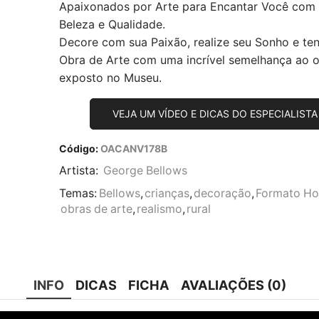
Apaixonados por Arte para Encantar Você com
Beleza e Qualidade.
Decore com sua Paixão, realize seu Sonho e te
Obra de Arte com uma incrível semelhança ao or
exposto no Museu.
VEJA UM VÍDEO E DICAS DO ESPECIALISTA
Código:
OACANV178B
Artista:
George Bellows
Temas:
Bellows
,
crianças
,
decoração
,
Formato Hor
obras de arte
,
realismo
,
rural
INFO
DICAS
FICHA
AVALIAÇÕES (0)