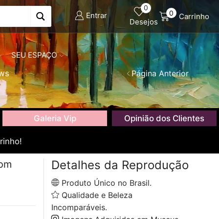
0
0
Entrar
Carrinho
Desejos
SEU ESPAÇO
ows
Página Anterior
Galeria Vip
Opinião dos Clientes
rinho!
Detalhes da Reprodução
com
Produto Único no Brasil.
Qualidade e Beleza
Incomparáveis.