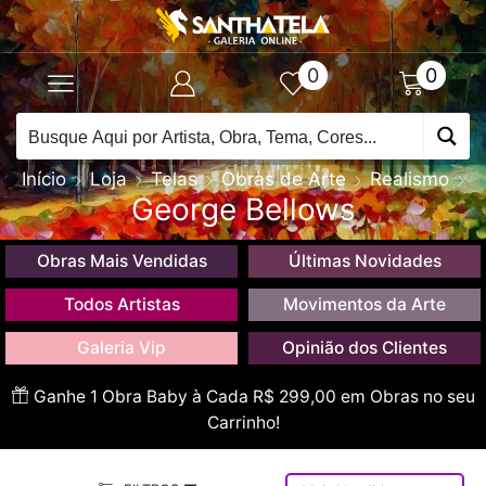
0
0
Início
Loja
Telas
Obras de Arte
Realismo
George Bellows
Obras Mais Vendidas
Últimas Novidades
Todos Artistas
Movimentos da Arte
Galeria Vip
Opinião dos Clientes
Ganhe 1 Obra Baby à Cada R$ 299,00 em Obras no seu
Carrinho!