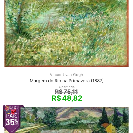
Vincent van Gogh
Margem do Rio na Primavera (1887)
A partir de
R$
75,11
R$
48,82