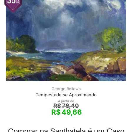
George Bellows
Tempestade se Aproximando
A partir de
R$
76,40
R$
49,66
Comprar na Santhatela é um Caso