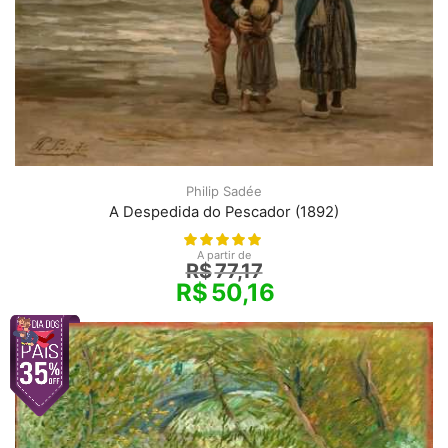
Philip Sadée
A Despedida do Pescador (1892)
A partir de
R$
77,17
R$
50,16