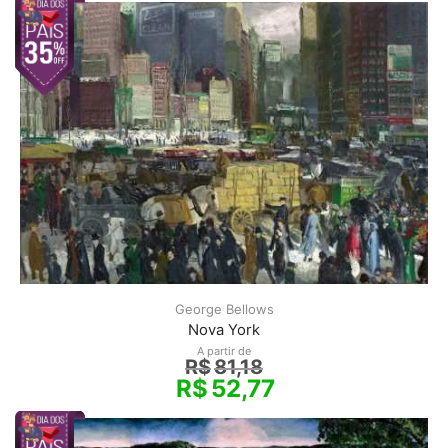
George Bellows
Nova York
A partir de
R$
81,18
R$
52,77