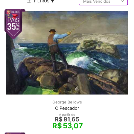
FILTROS ▼
George Bellows
O Pescador
A partir de
R$
81,65
R$
53,07