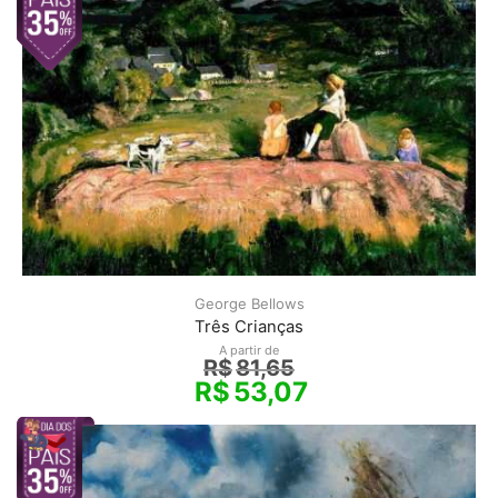
George Bellows
Três Crianças
A partir de
R$
81,65
R$
53,07