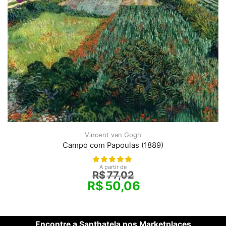
Vincent van Gogh
Campo com Papoulas (1889)
A partir de
R$
77,02
R$
50,06
Encontre a Santhatela nos Marketplaces