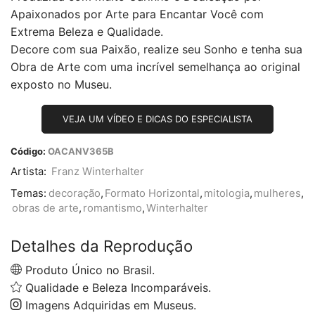
Apaixonados por Arte para Encantar Você com
Extrema Beleza e Qualidade.
Decore com sua Paixão, realize seu Sonho e tenha sua
Obra de Arte com uma incrível semelhança ao original
exposto no Museu.
VEJA UM VÍDEO E DICAS DO ESPECIALISTA
Código:
OACANV365B
Artista:
Franz Winterhalter
Temas:
decoração
,
Formato Horizontal
,
mitologia
,
mulheres
,
obras de arte
,
romantismo
,
Winterhalter
Detalhes da Reprodução
Produto Único no Brasil.
Qualidade e Beleza Incomparáveis.
Imagens Adquiridas em Museus.