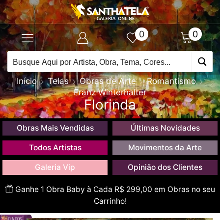
0
0
Início
Telas
Obras de Arte
Romantismo
Franz Winterhalter
Florinda
Obras Mais Vendidas
Últimas Novidades
Todos Artistas
Movimentos da Arte
Galeria Vip
Opinião dos Clientes
Ganhe 1 Obra Baby à Cada R$ 299,00 em Obras no seu
Carrinho!