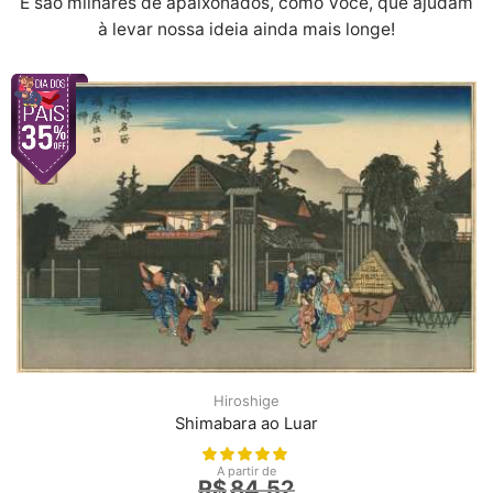
E são milhares de apaixonados, como Você, que ajudam
à levar nossa ideia ainda mais longe!
Hiroshige
Shimabara ao Luar
A partir de
R$
84,52