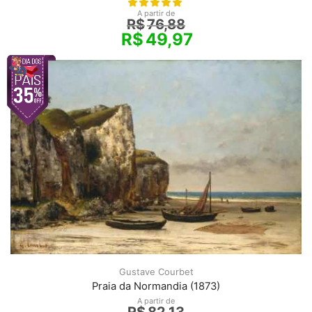
A partir de
R$
76,88
R$
49,97
Gustave Courbet
Praia da Normandia (1873)
A partir de