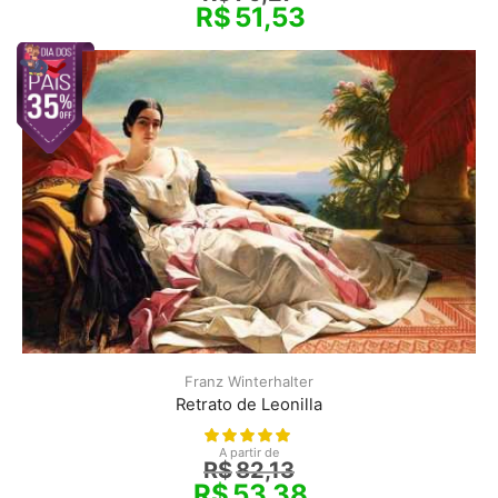
R$
51,53
Franz Winterhalter
Retrato de Leonilla
A partir de
R$
82,13
R$
53,38