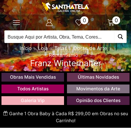
0
0
Início
Loja
Telas
Obras de Arte
Romantismo
Franz Winterhalter
Obras Mais Vendidas
Últimas Novidades
Todos Artistas
Movimentos da Arte
Galeria Vip
Opinião dos Clientes
Ganhe 1 Obra Baby à Cada R$ 299,00 em Obras no seu
Carrinho!