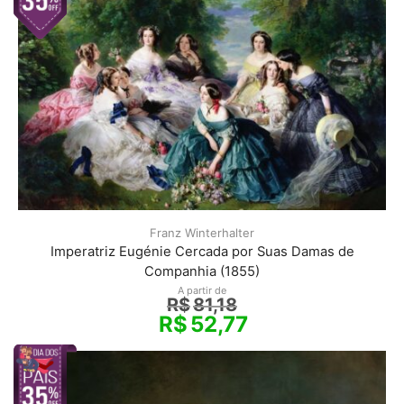
Franz Winterhalter
Imperatriz Eugénie Cercada por Suas Damas de
Companhia (1855)
A partir de
R$
81,18
R$
52,77