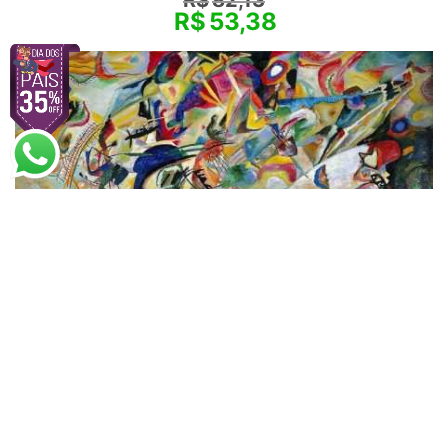
R$
82,13
R$
53,38
Wassily Kandinsky
Composição VII
A partir de
R$
82,13