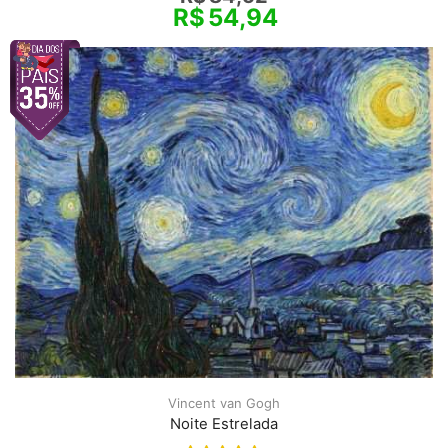
R$
54,94
Vincent van Gogh
Noite Estrelada