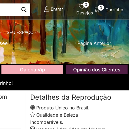
0
0
Entrar
Carrinho
Desejos
SEU ESPAÇO
ksee
Página Anterior
Galeria Vip
Opinião dos Clientes
rinho!
Detalhes da Reprodução
com
Produto Único no Brasil.
Qualidade e Beleza
Incomparáveis.