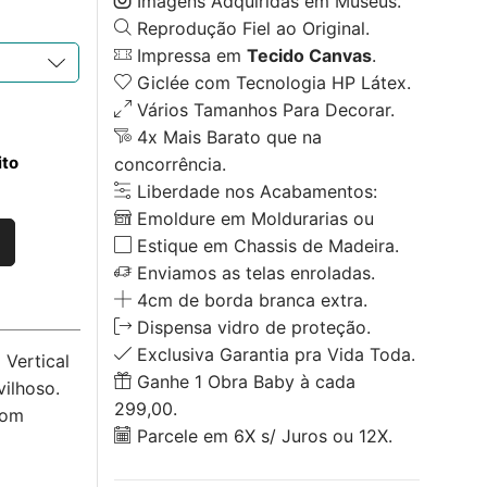
Imagens Adquiridas em Museus.
Reprodução Fiel ao Original.
Impressa em
Tecido Canvas
.
Giclée com Tecnologia HP Látex.
Vários Tamanhos Para Decorar.
4x Mais Barato que na
ito
concorrência.
Liberdade nos Acabamentos:
Emoldure em Moldurarias ou
Estique em Chassis de Madeira.
Enviamos as telas enroladas.
4cm de borda branca extra.
Dispensa vidro de proteção.
Exclusiva Garantia pra Vida Toda.
Vertical
Ganhe 1 Obra Baby à cada
ilhoso.
299,00.
com
Parcele em 6X s/ Juros ou 12X.