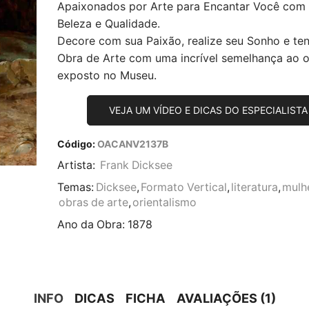
Apaixonados por Arte para Encantar Você com
Beleza e Qualidade.
Decore com sua Paixão, realize seu Sonho e te
Obra de Arte com uma incrível semelhança ao or
exposto no Museu.
VEJA UM VÍDEO E DICAS DO ESPECIALISTA
Código:
OACANV2137B
Artista:
Frank Dicksee
Temas:
Dicksee
,
Formato Vertical
,
literatura
,
mulh
obras de arte
,
orientalismo
Ano da Obra:
1878
INFO
DICAS
FICHA
AVALIAÇÕES (1)