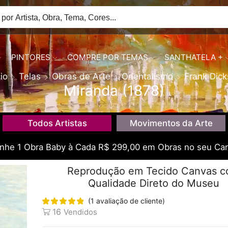
PINTORES
COMPRE POR TEMAS
SANTHATELA +
cio
Telas
Obras de Arte
Orientalismo
Frank Dic
Miranda (1878)
Todos Artistas
Movimentos da Arte
he 1 Obra Baby à Cada R$ 299,00 em Obras no seu Car
Reprodução em Tecido Canvas 
Qualidade Direto do Museu
(
1
avaliação de cliente)
16
Vendidos