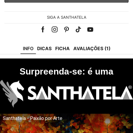
SIGA A SANTHATELA
Facebook
Instagram
Pinterest
Tik-
Youtube
tok
INFO
DICAS
FICHA
AVALIAÇÕES (1)
Surpreenda-se: é uma
Santhatela - Paixão por Arte