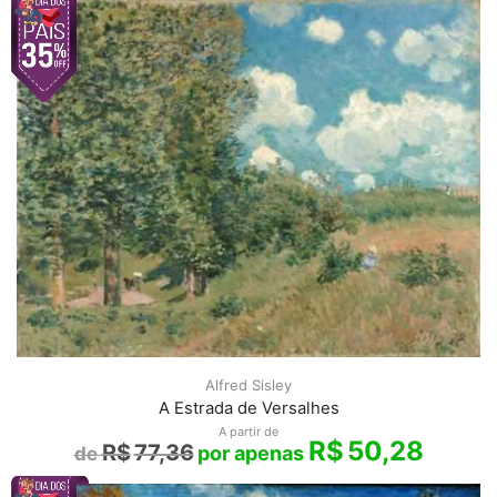
Alfred Sisley
A Estrada de Versalhes
A partir de
R$
50,28
R$
77,36