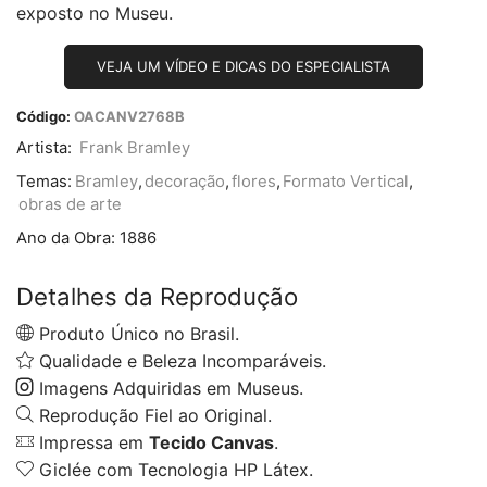
exposto no Museu.
VEJA UM VÍDEO E DICAS DO ESPECIALISTA
Código:
OACANV2768B
Artista:
Frank Bramley
Temas:
Bramley
,
decoração
,
flores
,
Formato Vertical
,
obras de arte
Ano da Obra:
1886
Detalhes da Reprodução
Produto Único no Brasil.
Qualidade e Beleza Incomparáveis.
Imagens Adquiridas em Museus.
Reprodução Fiel ao Original.
Impressa em
Tecido Canvas
.
Giclée com Tecnologia HP Látex.