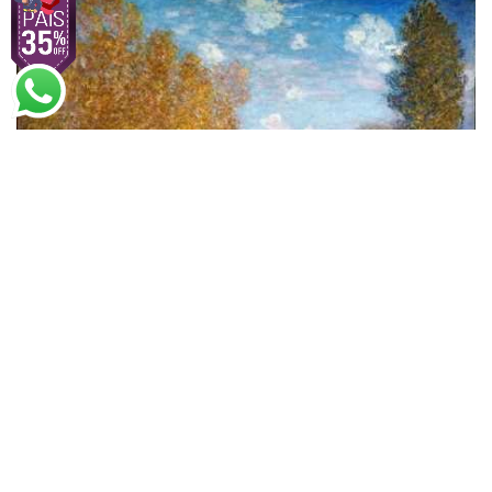
Claude Monet
Efeito do Outono em Argenteuil
A partir de
R$
51,21
R$
78,79