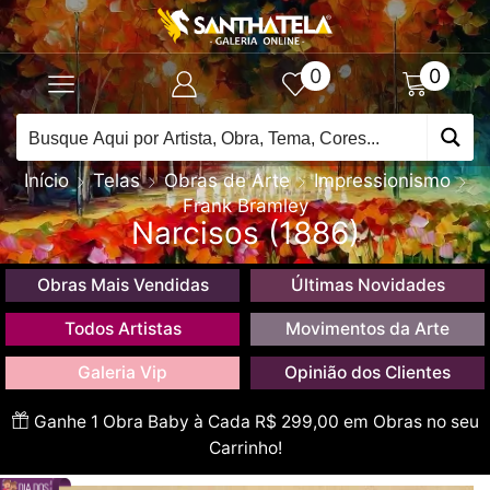
0
0
Início
Telas
Obras de Arte
Impressionismo
Frank Bramley
Narcisos (1886)
Obras Mais Vendidas
Últimas Novidades
Todos Artistas
Movimentos da Arte
Galeria Vip
Opinião dos Clientes
Ganhe 1 Obra Baby à Cada R$ 299,00 em Obras no seu
Carrinho!