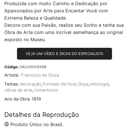
Produzida com muito Carinho e Dedicação por
Apaixonados por Arte para Encantar Você com
Extrema Beleza e Qualidade.
Decore com sua Paixão, realize seu Sonho e tenha sua
Obra de Arte com uma incrível semelhança ao original
exposto no Museu.
VEJA UM VÍDEO E DICAS DO ESPECIALISTA
Código:
OACANV859B
Artista:
Francisco de Goya
Temas:
decoração
,
Formato Vertical
,
Goya
,
mitologia
,
obras de arte
,
romantismo
Ano da Obra:
1819
Detalhes da Reprodução
Produto Único no Brasil.