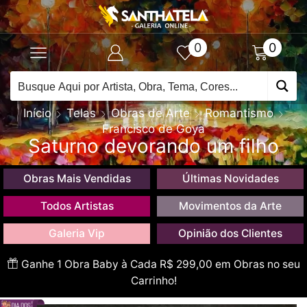
0
0
Início
Telas
Obras de Arte
Romantismo
Francisco de Goya
Saturno devorando um filho
Obras Mais Vendidas
Últimas Novidades
Todos Artistas
Movimentos da Arte
Galeria Vip
Opinião dos Clientes
Ganhe 1 Obra Baby à Cada R$ 299,00 em Obras no seu
Carrinho!