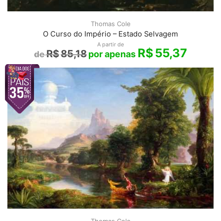
Thomas Cole
O Curso do Império – Estado Selvagem
A partir de
R$
55,37
R$
85,18