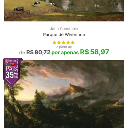
John Constable
Parque de Wivenhoe
A partir de
R$
58,97
R$
90,72