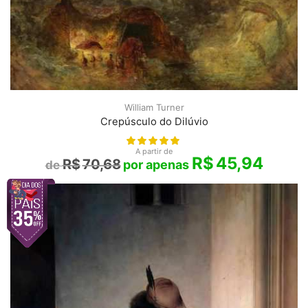
William Turner
Crepúsculo do Dilúvio
A partir de
R$
45,94
R$
70,68