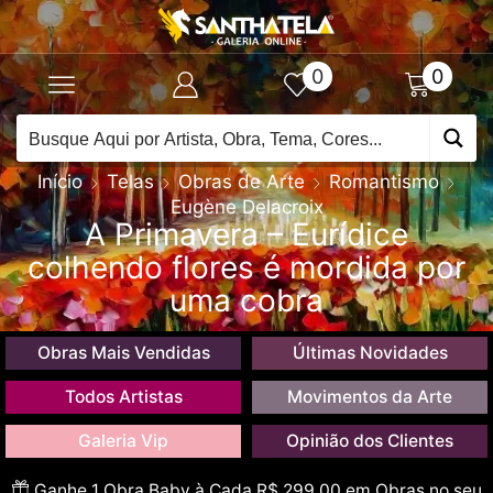
0
0
Início
Telas
Obras de Arte
Romantismo
Eugène Delacroix
A Primavera – Eurídice
colhendo flores é mordida por
uma cobra
Obras Mais Vendidas
Últimas Novidades
Todos Artistas
Movimentos da Arte
Galeria Vip
Opinião dos Clientes
Ganhe 1 Obra Baby à Cada R$ 299,00 em Obras no seu