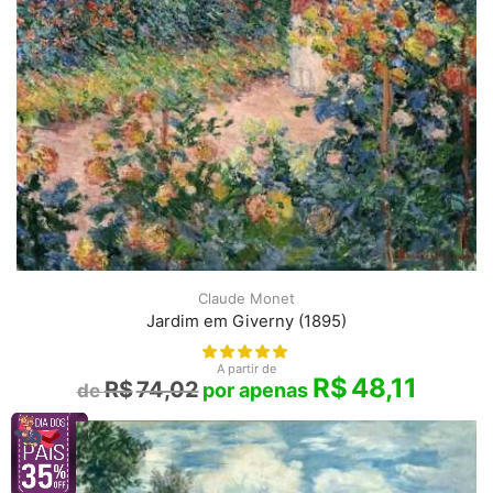
Claude Monet
Jardim em Giverny (1895)
A partir de
R$
48,11
R$
74,02