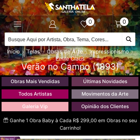
0
0
Início
Telas
Obras de Arte
Impressionismo
Emile Claus
Verão no Campo (1893)
Obras Mais Vendidas
Últimas Novidades
Todos Artistas
Movimentos da Arte
Galeria Vip
Opinião dos Clientes
Ganhe 1 Obra Baby à Cada R$ 299,00 em Obras no seu
Carrinho!