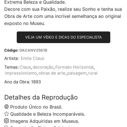
Extrema Beleza e Qualidade.
Decore com sua Paixão, realize seu Sonho e tenha sua
Obra de Arte com uma incrível semelhança ao original
exposto no Museu.
VEJA UM VÍDEO E DICAS DO ESPECIALISTA
Código:
OACANV2561B
Artista:
Emile Claus
Temas:
Claus
,
decoração
,
Formato Horizontal
,
impressionismo
,
obras de arte
,
paisagem
,
rural
Ano da Obra:
1893
Detalhes da Reprodução
Produto Único no Brasil.
Qualidade e Beleza Incomparáveis.
Imagens Adquiridas em Museus.