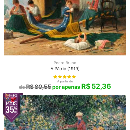
Pedro Bruno
A Pátria (1919)
A partir de
R$
52,36
R$
80,55