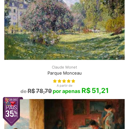
Claude Monet
Parque Monceau
A partir de
R$
51,21
R$
78,79