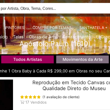
PINTORES
COMPRE POR TEMAS
SANTHATELA +
nício
Telas
Obras de Arte
Renascimento
El Gre
Apóstolo Paulo (1610)
Todos Artistas
Movimentos da Arte
he 1 Obra Baby à Cada R$ 299,00 em Obras no seu Car
Reprodução em Tecido Canvas 
Qualidade Direto do Museu
(
1
avaliação de cliente)
17
Vendidos