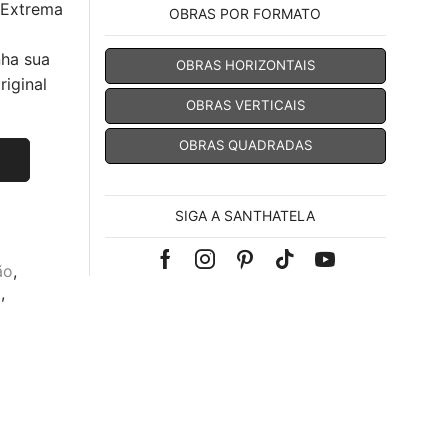
 Extrema
OBRAS POR FORMATO
nha sua
OBRAS HORIZONTAIS
iginal
OBRAS VERTICAIS
OBRAS QUADRADAS
SIGA A SANTHATELA
Facebook
Instagram
Pinterest
Tik-
Youtube
ão
,
o
,
tok