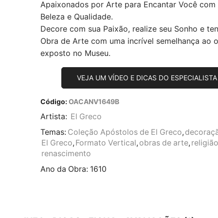
Apaixonados por Arte para Encantar Você com
Beleza e Qualidade.
Decore com sua Paixão, realize seu Sonho e te
Obra de Arte com uma incrível semelhança ao or
exposto no Museu.
VEJA UM VÍDEO E DICAS DO ESPECIALISTA
Código:
OACANV1649B
Artista:
El Greco
Temas:
Coleção Apóstolos de El Greco
,
decoraç
El Greco
,
Formato Vertical
,
obras de arte
,
religiã
renascimento
Ano da Obra:
1610