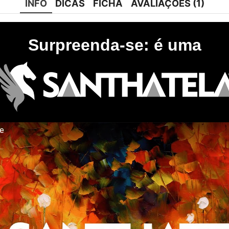
INFO
DICAS
FICHA
AVALIAÇÕES (1)
Surpreenda-se: é uma
te