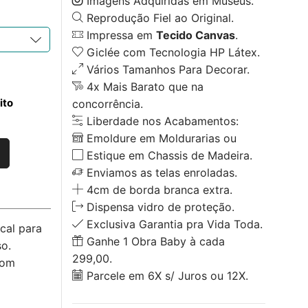
Imagens Adquiridas em Museus.
Reprodução Fiel ao Original.
Impressa em
Tecido Canvas
.
Giclée com Tecnologia HP Látex.
Vários Tamanhos Para Decorar.
4x Mais Barato que na
ito
concorrência.
Liberdade nos Acabamentos:
Emoldure em Moldurarias ou
Estique em Chassis de Madeira.
Enviamos as telas enroladas.
4cm de borda branca extra.
Dispensa vidro de proteção.
Exclusiva Garantia pra Vida Toda.
cal para
Ganhe 1 Obra Baby à cada
o.
299,00.
com
Parcele em 6X s/ Juros ou 12X.