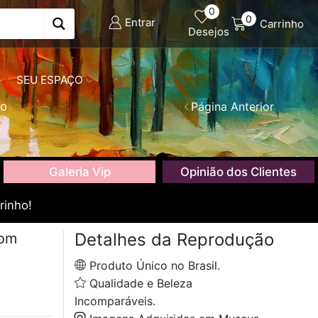
0
0
Entrar
Carrinho
Desejos
SEU ESPAÇO
co
Página Anterior
Galeria Vip
Opinião dos Clientes
rinho!
Detalhes da Reprodução
com
Produto Único no Brasil.
Qualidade e Beleza
Incomparáveis.