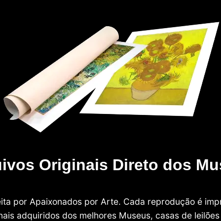
ivos Originais Direto dos M
 feita por Apaixonados por Arte. Cada reprodução é i
nais adquiridos dos melhores Museus, casas de leilões e