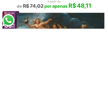
A partir de
R$
48,11
R$
74,02