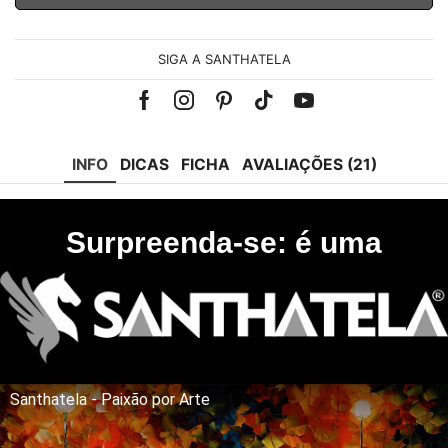
SIGA A SANTHATELA
Facebook
Instagram
Pinterest
Tik-
Youtube
tok
INFO
DICAS
FICHA
AVALIAÇÕES (21)
Surpreenda-se: é uma
Santhatela - Paixão por Arte