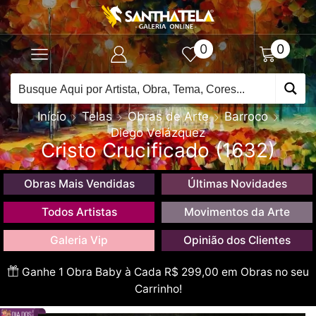
0
0
Início
Telas
Obras de Arte
Barroco
Diego Velázquez
Cristo Crucificado (1632)
Obras Mais Vendidas
Últimas Novidades
Todos Artistas
Movimentos da Arte
Galeria Vip
Opinião dos Clientes
Ganhe 1 Obra Baby à Cada R$ 299,00 em Obras no seu
Carrinho!