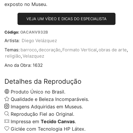
exposto no Museu.
VEJA UM VÍDEO E DICAS DO ESPECIALISTA
Código:
OACANV932B
Artista:
Diego Velázquez
Temas:
barroco
,
decoração
,
Formato Vertical
,
obras de arte
,
religião
,
Velazquez
Ano da Obra:
1632
Detalhes da Reprodução
Produto Único no Brasil.
Qualidade e Beleza Incomparáveis.
Imagens Adquiridas em Museus.
Reprodução Fiel ao Original.
Impressa em
Tecido Canvas
.
Giclée com Tecnologia HP Látex.