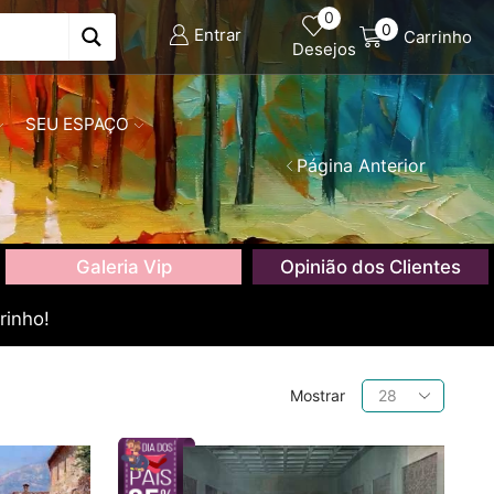
0
0
Entrar
Carrinho
Desejos
SEU ESPAÇO
Página Anterior
Galeria Vip
Opinião dos Clientes
rinho!
Produtos
Mostrar
por
página