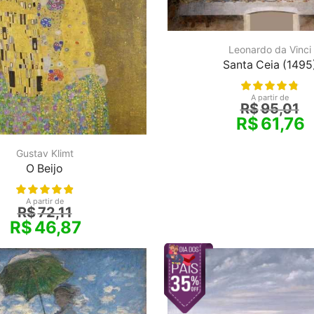
Leonardo da Vinci
Santa Ceia (1495
A partir de
R$
95,01
R$
61,76
Gustav Klimt
O Beijo
A partir de
R$
72,11
R$
46,87