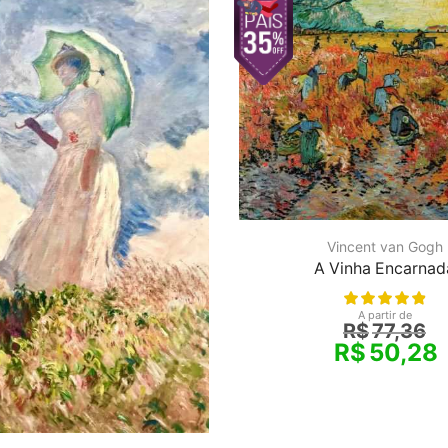
Vincent van Gogh
A Vinha Encarnad
A partir de
R$
77,36
R$
50,28