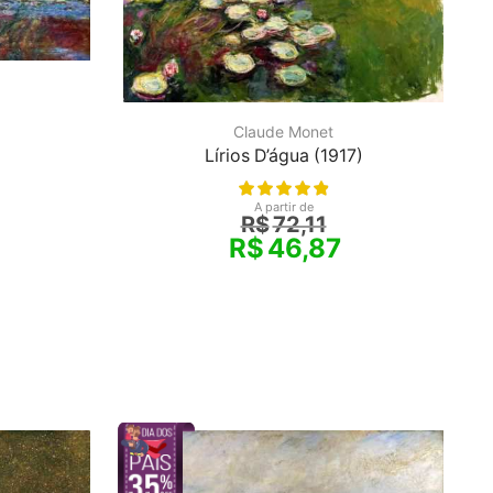
Claude Monet
Lírios D’água (1917)
A partir de
R$
72,11
R$
46,87