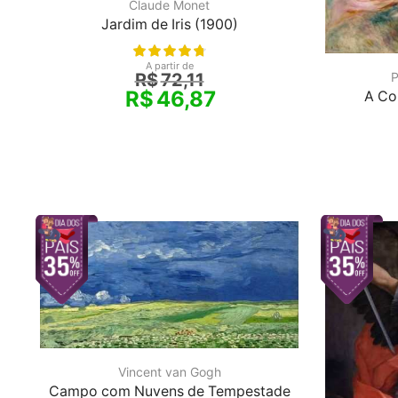
Claude Monet
Jardim de Iris (1900)
A partir de
P
R$
72,11
R$
46,87
A Col
Vincent van Gogh
Campo com Nuvens de Tempestade