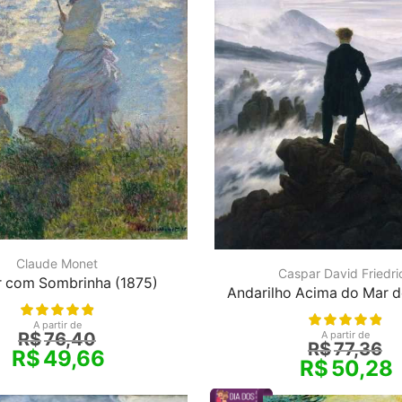
Claude Monet
Caspar David Friedri
r com Sombrinha (1875)
Andarilho Acima do Mar d
A partir de
A partir de
R$
76,40
R$
77,36
R$
49,66
R$
50,28