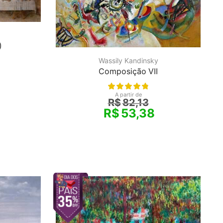
)
Wassily Kandinsky
Composição VII
A partir de
R$
82,13
R$
53,38