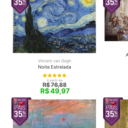
A
Vincent van Gogh
Noite Estrelada
A partir de
R$
76,88
R$
49,97