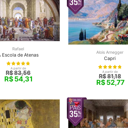
Rafael
Alois Arnegger
 Escola de Atenas
Capri
A partir de
R$
83,56
A partir de
R$
81,18
R$
54,31
R$
52,77