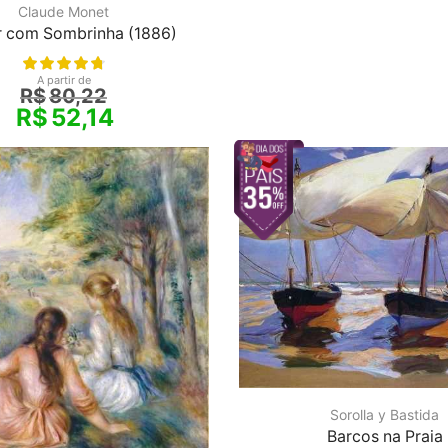
Claude Monet
r com Sombrinha (1886)
A partir de
R$
80,22
R$
52,14
Sorolla y Bastida
Barcos na Praia