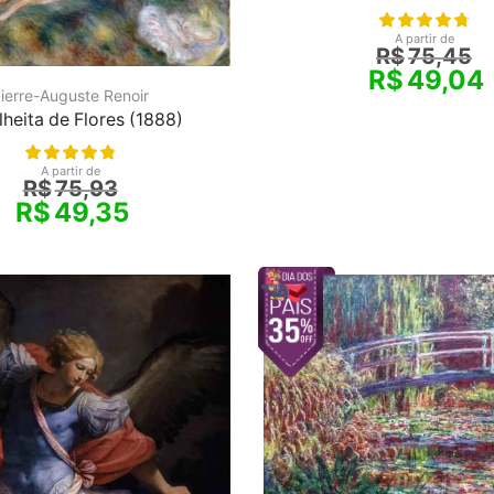
A partir de
R$
75,45
R$
49,04
ierre-Auguste Renoir
heita de Flores (1888)
A partir de
R$
75,93
R$
49,35