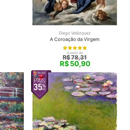
Diego Velázquez
A Coroação da Virgem
A partir de
R$
78,31
R$
50,90