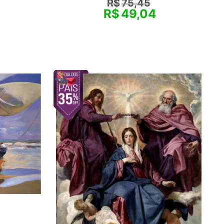
R$
75,45
R$
49,04