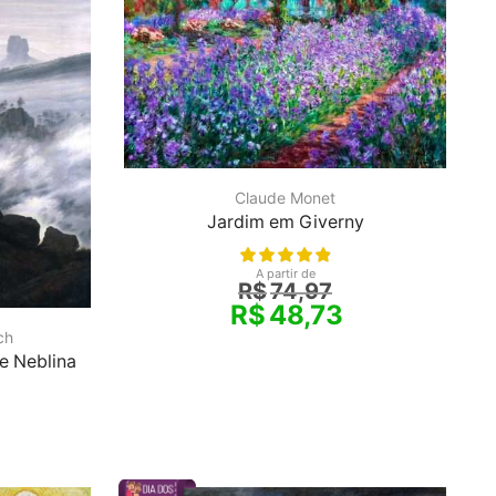
Claude Monet
Jardim em Giverny
A partir de
R$
74,97
R$
48,73
ch
e Neblina