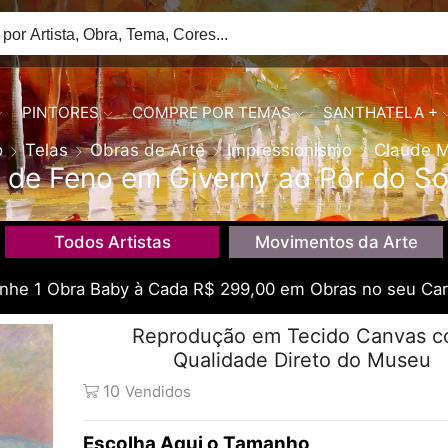
PINTORES
COMPRE POR TEMAS
SANTHATELA +
o
Telas
Obras de Arte
Impressionismo
Claude 
de Feno em Giverny ao Pôr do So
Todos Artistas
Movimentos da Arte
he 1 Obra Baby à Cada R$ 299,00 em Obras no seu Car
Reprodução em Tecido Canvas 
Qualidade Direto do Museu
10
Vendidos
Tamanho