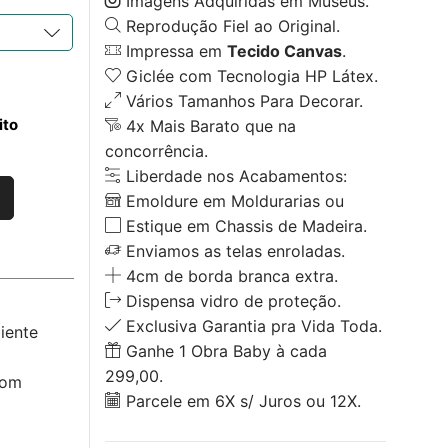
Imagens Adquiridas em Museus.
Reprodução Fiel ao Original.
Impressa em
Tecido Canvas
.
Giclée com Tecnologia HP Látex.
Vários Tamanhos Para Decorar.
ito
4x Mais Barato que na
concorrência.
Liberdade nos Acabamentos:
Emoldure em Moldurarias ou
Estique em Chassis de Madeira.
Enviamos as telas enroladas.
4cm de borda branca extra.
Dispensa vidro de proteção.
Exclusiva Garantia pra Vida Toda.
iente
Ganhe 1 Obra Baby à cada
299,00.
com
Parcele em 6X s/ Juros ou 12X.