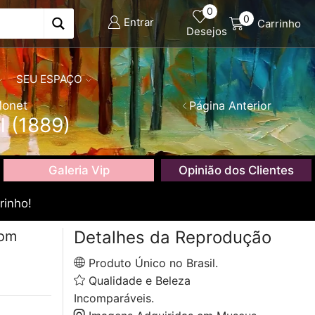
0
0
Entrar
Carrinho
Desejos
SEU ESPAÇO
Monet
Página Anterior
l (1889)
Galeria Vip
Opinião dos Clientes
rinho!
Detalhes da Reprodução
com
Produto Único no Brasil.
Qualidade e Beleza
Incomparáveis.