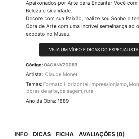
Apaixonados por Arte para Encantar Você com
Beleza e Qualidade.
Decore com sua Paixão, realize seu Sonho e te
Obra de Arte com uma incrível semelhança ao or
exposto no Museu.
VEJA UM VÍDEO E DICAS DO ESPECIALISTA
Código:
OACANV2008B
Artista:
Claude Monet
Temas:
Formato Horizontal
,
impressionismo
,
Mon
obras de arte
,
paisagem
,
rural
Ano da Obra:
1889
INFO
DICAS
FICHA
AVALIAÇÕES (0)