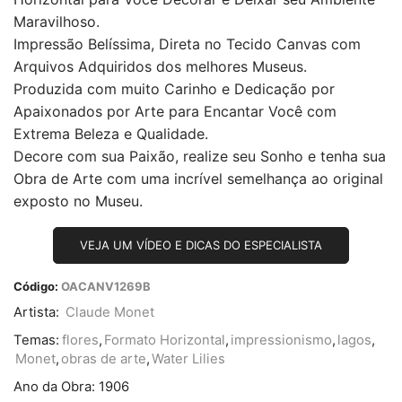
Maravilhoso.
Impressão Belíssima, Direta no Tecido Canvas com
Arquivos Adquiridos dos melhores Museus.
Produzida com muito Carinho e Dedicação por
Apaixonados por Arte para Encantar Você com
Extrema Beleza e Qualidade.
Decore com sua Paixão, realize seu Sonho e tenha sua
Obra de Arte com uma incrível semelhança ao original
exposto no Museu.
VEJA UM VÍDEO E DICAS DO ESPECIALISTA
Código:
OACANV1269B
Artista:
Claude Monet
Temas:
flores
,
Formato Horizontal
,
impressionismo
,
lagos
,
Monet
,
obras de arte
,
Water Lilies
Ano da Obra:
1906