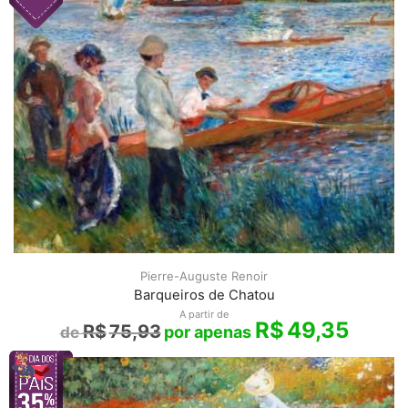
Pierre-Auguste Renoir
Barqueiros de Chatou
A partir de
R$
49,35
R$
75,93