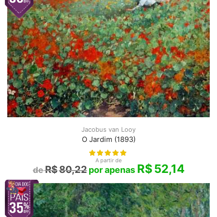
Jacobus van Looy
O Jardim (1893)
A partir de
R$
52,14
R$
80,22