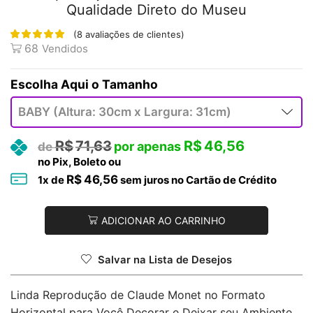
Qualidade Direto do Museu
(
8
avaliações de clientes)
68
Vendidos
Tamanho
R$
71,63
R$
46,56
no Pix, Boleto ou
R$
46,56
1
x de
sem juros no Cartão de Crédito
ADICIONAR AO CARRINHO
Salvar na Lista de Desejos
Linda Reprodução de Claude Monet no Formato
Horizontal para Você Decorar e Deixar seu Ambiente