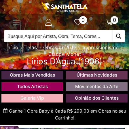
0
0
Início
Telas
Obras de Arte
Impressionismo
Claude Monet
Lirios D’Água (1906)
Obras Mais Vendidas
Últimas Novidades
Todos Artistas
Movimentos da Arte
Galeria Vip
Opinião dos Clientes
Ganhe 1 Obra Baby à Cada R$ 299,00 em Obras no seu
Carrinho!