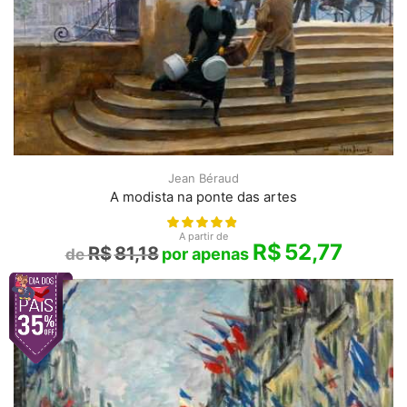
Jean Béraud
A modista na ponte das artes
A partir de
R$
52,77
R$
81,18