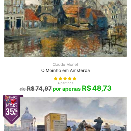
Claude Monet
O Moinho em Amsterdã
A partir de
R$
48,73
R$
74,97