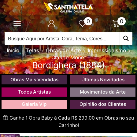
0
0
Início
Telas
Obras de Arte
Impressionismo
Claude Monet
Bordighera (1884)
Obras Mais Vendidas
Últimas Novidades
Todos Artistas
Movimentos da Arte
Galeria Vip
Opinião dos Clientes
Ganhe 1 Obra Baby à Cada R$ 299,00 em Obras no seu
Carrinho!