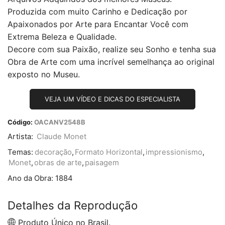
Produzida com muito Carinho e Dedicação por
Apaixonados por Arte para Encantar Você com
Extrema Beleza e Qualidade.
Decore com sua Paixão, realize seu Sonho e tenha sua
Obra de Arte com uma incrível semelhança ao original
exposto no Museu.
VEJA UM VÍDEO E DICAS DO ESPECIALISTA
Código:
OACANV2548B
Artista:
Claude Monet
Temas:
decoração
,
Formato Horizontal
,
impressionismo
,
Monet
,
obras de arte
,
paisagem
Ano da Obra:
1884
Detalhes da Reprodução
Produto Único no Brasil.