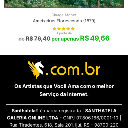
Claude Monet
Ameixeiras Florescendo (1879)
A partir de
R$
49,66
R$
76,40
Os Artistas que Você Ama com o melhor
Serviço da Internet.
Santhatela®
é marca registrada |
SANTHATELA
GALERIA ONLINE LTDA
- CNPJ 07.806.186/0001-10 |
Rua Tiradentes, 618, Sala 201, Ijuí, RS - 98700-220