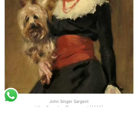
John Singer Sargent
Miss Beatrice Townsend (1882)
A partir de
R$
52,23
R$
80,36