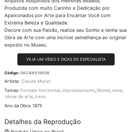
Arquivos Adquiridos dos melhores Museus.
Produzida com muito Carinho e Dedicação por
Apaixonados por Arte para Encantar Você com
Extrema Beleza e Qualidade.
Decore com sua Paixão, realize seu Sonho e tenha sua
Obra de Arte com uma incrível semelhança ao original
exposto no Museu.
VEJA UM VÍDEO E DICAS DO ESPECIALISTA
Código:
OACANV1992B
Artista:
Claude Monet
Temas:
Formato Horizontal
,
impressionismo
,
Monet
,
neve
,
obras de arte
,
trens
Ano da Obra:
1875
Detalhes da Reprodução
Produto Único no Brasil.