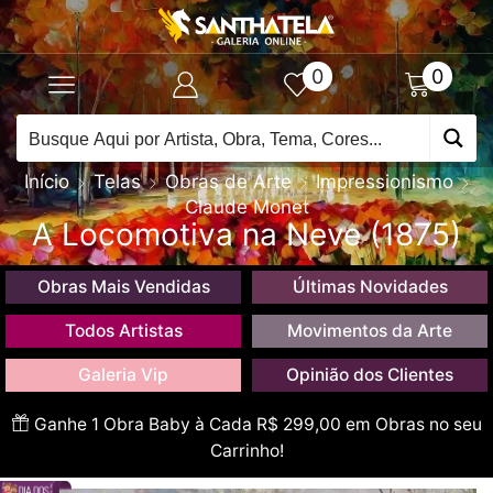
0
0
Início
Telas
Obras de Arte
Impressionismo
Claude Monet
A Locomotiva na Neve (1875)
Obras Mais Vendidas
Últimas Novidades
Todos Artistas
Movimentos da Arte
Galeria Vip
Opinião dos Clientes
Ganhe 1 Obra Baby à Cada R$ 299,00 em Obras no seu
Carrinho!