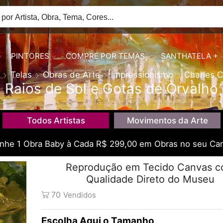
PINTORES
COMPRE POR TEMAS
SANTHATELA +
Telas
Obras de Arte
Impressionismo
Charles C
Raios de Sol e Gotas de Orvalho
Todos Artistas
Movimentos da Arte
he 1 Obra Baby à Cada R$ 299,00 em Obras no seu Car
Reprodução em Tecido Canvas 
Qualidade Direto do Museu
70
Vendidos
Tamanho