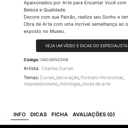
Apaixonados por Arte para Encantar Você com
Beleza e Qualidade.
Decore com sua Paixão, realize seu Sonho e te
Obra de Arte com uma incrível semelhança ao or
exposto no Museu.
VEJA UM VÍDEO E DICAS DO ESPECIALISTA
Código:
OACANV250B
Artista:
Charles Curran
Temas:
Curran
,
decoração
,
Formato Horizontal
,
impressionismo
,
mitologia
,
obras de arte
INFO
DICAS
FICHA
AVALIAÇÕES (0)