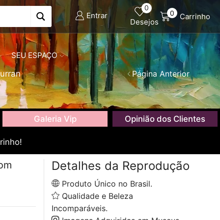
0
0
Entrar
Carrinho
Desejos
SEU ESPAÇO
urran
Página Anterior
Galeria Vip
Opinião dos Clientes
rinho!
Detalhes da Reprodução
com
Produto Único no Brasil.
Qualidade e Beleza
Incomparáveis.