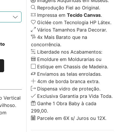
Imagens Adquiridas em Museus.
Reprodução Fiel ao Original.
Impressa em
Tecido Canvas
.
Giclée com Tecnologia HP Látex.
Vários Tamanhos Para Decorar.
4x Mais Barato que na
ito
concorrência.
Liberdade nos Acabamentos:
Emoldure em Moldurarias ou
Estique em Chassis de Madeira.
Enviamos as telas enroladas.
4cm de borda branca extra.
Dispensa vidro de proteção.
Exclusiva Garantia pra Vida Toda.
 Vertical
Ganhe 1 Obra Baby à cada
ilhoso.
299,00.
com
Parcele em 6X s/ Juros ou 12X.