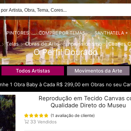
PINTORES
COMPRE POR TEMAS
SANTHATELA +
Telas
Obras de Arte
Impressionismo
Charles C
O Perfil Dourado
Todos Artistas
Movimentos da Arte
he 1 Obra Baby à Cada R$ 299,00 em Obras no seu Car
Reprodução em Tecido Canvas 
Qualidade Direto do Museu
(
1
avaliação de cliente)
33
Vendidos