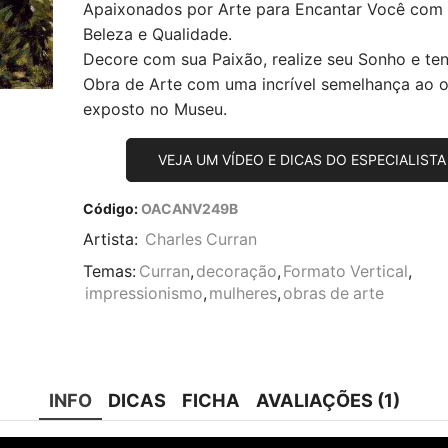
Apaixonados por Arte para Encantar Você com
Beleza e Qualidade.
Decore com sua Paixão, realize seu Sonho e te
Obra de Arte com uma incrível semelhança ao or
exposto no Museu.
VEJA UM VÍDEO E DICAS DO ESPECIALISTA
Código:
OACANV249B
Artista:
Charles Curran
Temas:
Curran
,
decoração
,
Formato Vertical
,
impressionismo
,
mulheres
,
obras de arte
INFO
DICAS
FICHA
AVALIAÇÕES (1)