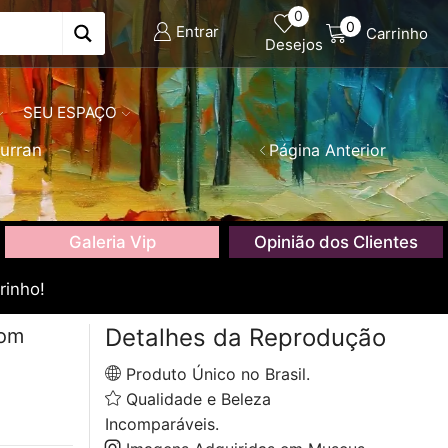
0
0
Entrar
Carrinho
Desejos
SEU ESPAÇO
urran
Página Anterior
Galeria Vip
Opinião dos Clientes
rinho!
Detalhes da Reprodução
com
Produto Único no Brasil.
Qualidade e Beleza
Incomparáveis.