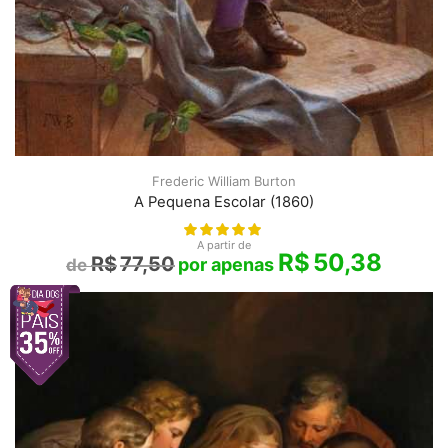
Frederic William Burton
A Pequena Escolar (1860)
A partir de
R$
50,38
R$
77,50