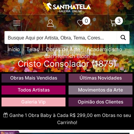
0
3
Início
Telas
Obras de Arte
Academicismo
Carl Heinrich Bloch
Cristo Consolador (1875)
Obras Mais Vendidas
Últimas Novidades
Todos Artistas
Movimentos da Arte
Galeria Vip
Opinião dos Clientes
Ganhe 1 Obra Baby à Cada R$ 299,00 em Obras no seu
Carrinho!