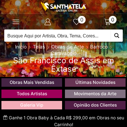
0
0
Início
Telas
Obras de Arte
Barroco
Caravaggio
São Francisco de Assis em
Êxtase
Obras Mais Vendidas
Últimas Novidades
Todos Artistas
Movimentos da Arte
Galeria Vip
Opinião dos Clientes
Ganhe 1 Obra Baby à Cada R$ 299,00 em Obras no seu
Carrinho!