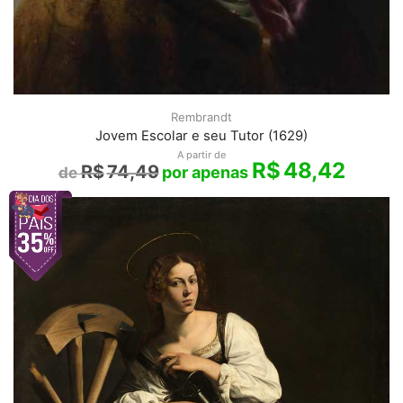
Rembrandt
Jovem Escolar e seu Tutor (1629)
A partir de
R$
48,42
R$
74,49