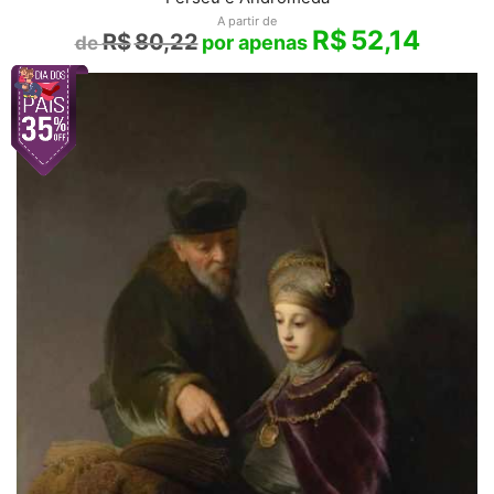
A partir de
R$
52,14
R$
80,22