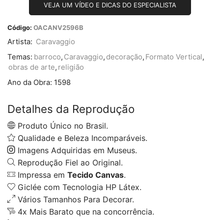
VEJA UM VÍDEO E DICAS DO ESPECIALISTA
Código:
OACANV2596B
Artista:
Caravaggio
Temas:
barroco
,
Caravaggio
,
decoração
,
Formato Vertical
,
obras de arte
,
religião
Ano da Obra:
1598
Detalhes da Reprodução
Produto Único no Brasil.
Qualidade e Beleza Incomparáveis.
Imagens Adquiridas em Museus.
Reprodução Fiel ao Original.
Impressa em
Tecido Canvas
.
Giclée com Tecnologia HP Látex.
Vários Tamanhos Para Decorar.
4x Mais Barato que na concorrência.