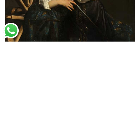
Caravaggio
Santa Catarina de Alexandria (1598)
A partir de
R$
50,50
R$
77,69