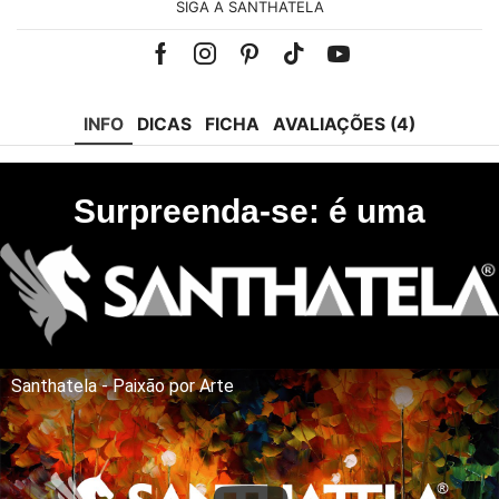
SIGA A SANTHATELA
Facebook
Instagram
Pinterest
Tik-
Youtube
tok
INFO
DICAS
FICHA
AVALIAÇÕES (4)
Surpreenda-se: é uma
Santhatela - Paixão por Arte