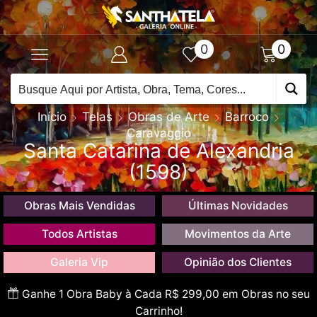
0
0
Início
Telas
Obras de Arte
Barroco
Caravaggio
Santa Catarina de Alexandria
(1598)
Obras Mais Vendidas
Últimas Novidades
Todos Artistas
Movimentos da Arte
Galeria Vip
Opinião dos Clientes
Ganhe 1 Obra Baby à Cada R$ 299,00 em Obras no seu
Carrinho!