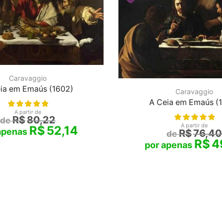
Caravaggio
ia em Emaús (1602)
Caravaggio
A Ceia em Emaús (
A partir de
R$
80,22
A partir de
R$
52,14
R$
76,40
R$
4