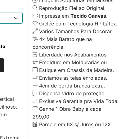
Imagens Adquiridas em Museus.
Reprodução Fiel ao Original.
Impressa em
Tecido Canvas
.
Giclée com Tecnologia HP Látex.
Vários Tamanhos Para Decorar.
4x Mais Barato que na
ito
concorrência.
Liberdade nos Acabamentos:
Emoldure em Moldurarias ou
Estique em Chassis de Madeira.
Enviamos as telas enroladas.
4cm de borda branca extra.
Dispensa vidro de proteção.
rtical
Exclusiva Garantia pra Vida Toda.
ilhoso.
Ganhe 1 Obra Baby à cada
com
299,00.
Parcele em 6X s/ Juros ou 12X.
 Extrema