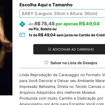
Tamanho
R$
75,45
R$
49,04
no Pix, Boleto ou
R$
49,04
1
x de
sem juros no Cartão de Créd
ADICIONAR AO CARRINHO
Salvar na Lista de Desejos
Linda Reprodução de Caravaggio no Formato Ve
para Você Decorar e Deixar seu Ambiente Marav
Impressão Belíssima, Direta no Tecido Canvas 
Arquivos Adquiridos dos melhores Museus.
Produzida com muito Carinho e Dedicação por
Apaixonados por Arte para Encantar Você com