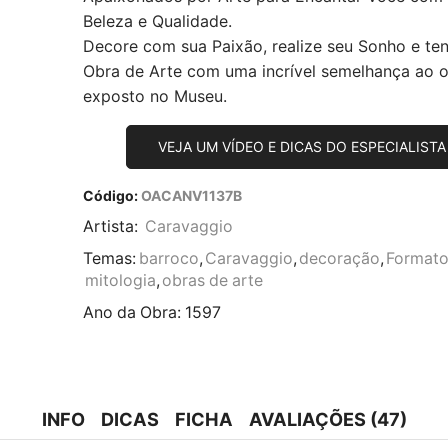
Beleza e Qualidade.
Decore com sua Paixão, realize seu Sonho e te
Obra de Arte com uma incrível semelhança ao or
exposto no Museu.
VEJA UM VÍDEO E DICAS DO ESPECIALISTA
Código:
OACANV1137B
Artista:
Caravaggio
Temas:
barroco
,
Caravaggio
,
decoração
,
Formato
mitologia
,
obras de arte
Ano da Obra:
1597
INFO
DICAS
FICHA
AVALIAÇÕES (47)