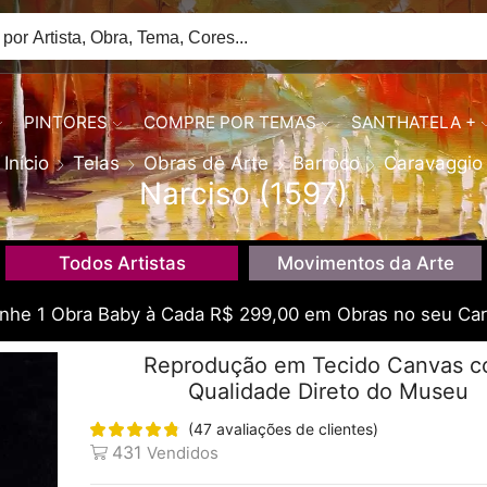
PINTORES
COMPRE POR TEMAS
SANTHATELA +
Início
Telas
Obras de Arte
Barroco
Caravaggio
Narciso (1597)
Todos Artistas
Movimentos da Arte
he 1 Obra Baby à Cada R$ 299,00 em Obras no seu Car
Reprodução em Tecido Canvas 
Qualidade Direto do Museu
(
47
avaliações de clientes)
431
Vendidos