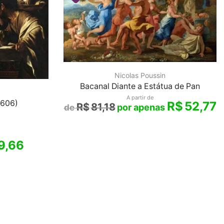
Nicolas Poussin
Bacanal Diante a Estátua de Pan
A partir de
1606)
R$
52,77
R$
81,18
9,66