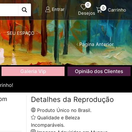
0
0
Entrar
Carrinho
Desejos
SEU ESPAÇO
Página Anterior
Galeria Vip
Opinião dos Clientes
rinho!
Detalhes da Reprodução
com
Produto Único no Brasil.
Qualidade e Beleza
Incomparáveis.