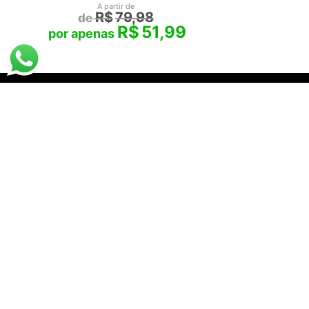
A partir de
R$
79,98
R$
51,99
Santha
07.
DESTAQUES
PRA VOCÊ
Destaques da Santhatela
Acesse s
Nossos Best Sellers
Seus Ped