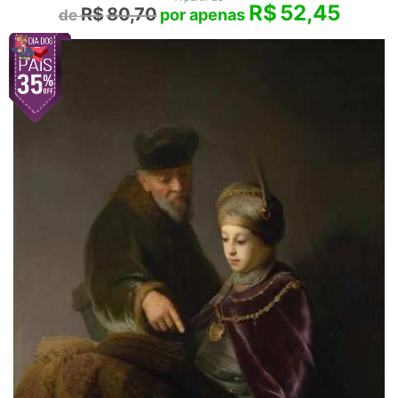
R$
52,45
R$
80,70