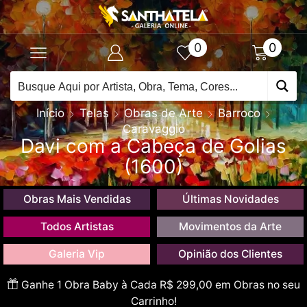
0
0
Início
Telas
Obras de Arte
Barroco
Caravaggio
Davi com a Cabeça de Golias
(1600)
Obras Mais Vendidas
Últimas Novidades
Todos Artistas
Movimentos da Arte
Galeria Vip
Opinião dos Clientes
Ganhe 1 Obra Baby à Cada R$ 299,00 em Obras no seu
Carrinho!