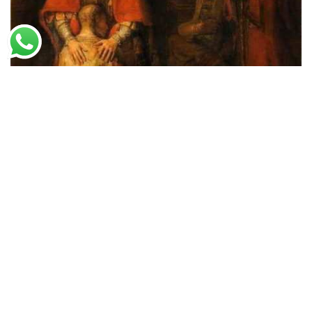
Rembrandt
O Retorno do Filho Pródigo
A partir de
R$
50,59
R$
77,83