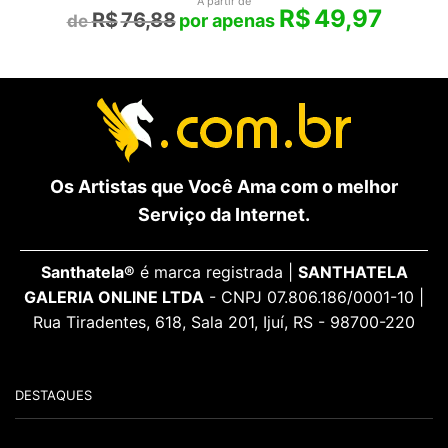
A partir de
R$
49,97
R$
76,88
Os Artistas que Você Ama com o melhor
Serviço da Internet.
Santhatela®
é marca registrada |
SANTHATELA
GALERIA ONLINE LTDA
- CNPJ 07.806.186/0001-10 |
Rua Tiradentes, 618, Sala 201, Ijuí, RS - 98700-220
DESTAQUES