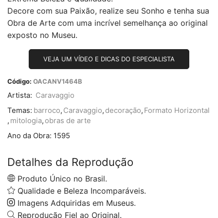
Decore com sua Paixão, realize seu Sonho e tenha sua
Obra de Arte com uma incrível semelhança ao original
exposto no Museu.
VEJA UM VÍDEO E DICAS DO ESPECIALISTA
Código:
OACANV1464B
Artista:
Caravaggio
Temas:
barroco
,
Caravaggio
,
decoração
,
Formato Horizontal
,
mitologia
,
obras de arte
Ano da Obra:
1595
Detalhes da Reprodução
Produto Único no Brasil.
Qualidade e Beleza Incomparáveis.
Imagens Adquiridas em Museus.
Reprodução Fiel ao Original.