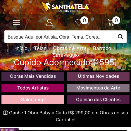
0
0
Início
Telas
Obras de Arte
Barroco
Caravaggio
Cupido Adormecido (1595)
Obras Mais Vendidas
Últimas Novidades
Todos Artistas
Movimentos da Arte
Galeria Vip
Opinião dos Clientes
Ganhe 1 Obra Baby à Cada R$ 299,00 em Obras no seu
Carrinho!