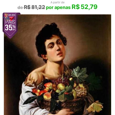
A partir de
R$
52,79
R$
81,22