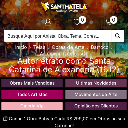
0
0
Início
Telas
Obras de Arte
Barroco
Artemisia Gentileschi
Autorretrato como Santa
Catarina de Alexandria (1612)
Obras Mais Vendidas
Últimas Novidades
Todos Artistas
Movimentos da Arte
Galeria Vip
Opinião dos Clientes
Ganhe 1 Obra Baby à Cada R$ 299,00 em Obras no seu
Carrinho!