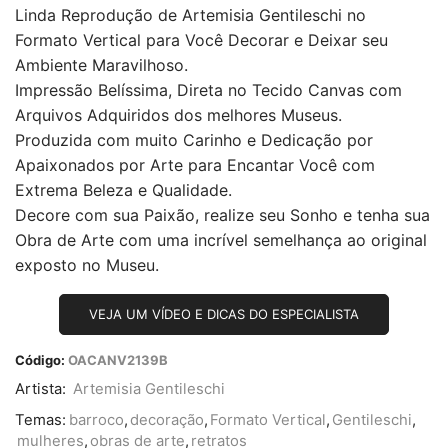
Linda Reprodução de Artemisia Gentileschi no
Formato Vertical para Você Decorar e Deixar seu
Ambiente Maravilhoso.
Impressão Belíssima, Direta no Tecido Canvas com
Arquivos Adquiridos dos melhores Museus.
Produzida com muito Carinho e Dedicação por
Apaixonados por Arte para Encantar Você com
Extrema Beleza e Qualidade.
Decore com sua Paixão, realize seu Sonho e tenha sua
Obra de Arte com uma incrível semelhança ao original
exposto no Museu.
VEJA UM VÍDEO E DICAS DO ESPECIALISTA
Código:
OACANV2139B
Artista:
Artemisia Gentileschi
Temas:
barroco
,
decoração
,
Formato Vertical
,
Gentileschi
,
mulheres
,
obras de arte
,
retratos