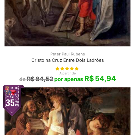
Peter Paul Rubens
Cristo na Cruz Entre Dois Ladrões
A partir de
R$
54,94
R$
84,52