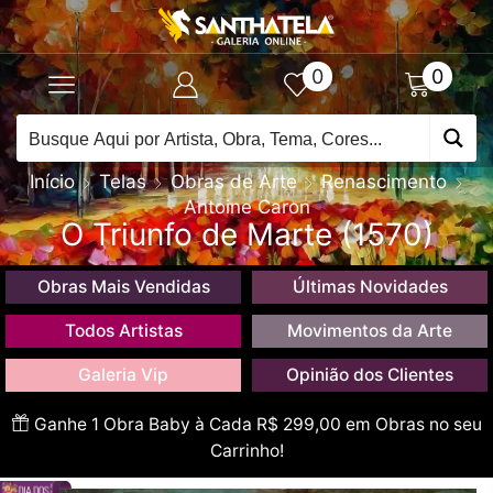
0
0
Início
Telas
Obras de Arte
Renascimento
Antoine Caron
O Triunfo de Marte (1570)
Obras Mais Vendidas
Últimas Novidades
Todos Artistas
Movimentos da Arte
Galeria Vip
Opinião dos Clientes
Ganhe 1 Obra Baby à Cada R$ 299,00 em Obras no seu
Carrinho!