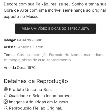
Decore com sua Paixão, realize seu Sonho e tenha sua
Obra de Arte com uma incrível semelhança ao original
exposto no Museu.
VEJA UM VÍDEO E DICAS DO ESPECIALISTA
Código:
OACANV2369B
Artista:
Antoine Caron
Temas:
Caron
,
decoração
,
Formato Horizontal
,
maneirismo
,
mitologia
,
obras de arte
,
renascimento
Ano da Obra:
1570
Detalhes da Reprodução
Produto Único no Brasil.
Qualidade e Beleza Incomparáveis.
Imagens Adquiridas em Museus.
Reprodução Fiel ao Original.