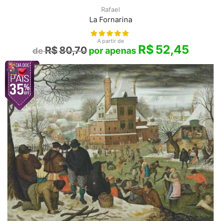
Rafael
La Fornarina
A partir de
R$
52,45
R$
80,70