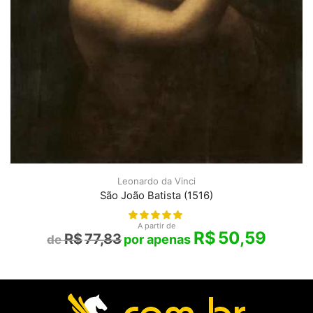
Leonardo da Vinci
São João Batista (1516)
A partir de
R$
50,59
R$
77,83