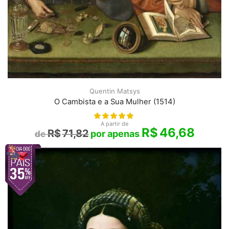
Quentin Matsys
O Cambista e a Sua Mulher (1514)
A partir de
R$
46,68
R$
71,82