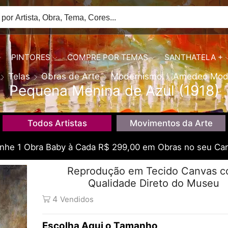
PINTORES
COMPRE POR TEMAS
SANTHATELA +
Telas
Obras de Arte
Modernismo
Amedeo Modi
Pequena Menina de Azul (1918)
Todos Artistas
Movimentos da Arte
he 1 Obra Baby à Cada R$ 299,00 em Obras no seu Car
Reprodução em Tecido Canvas 
Qualidade Direto do Museu
4
Vendidos
Tamanho