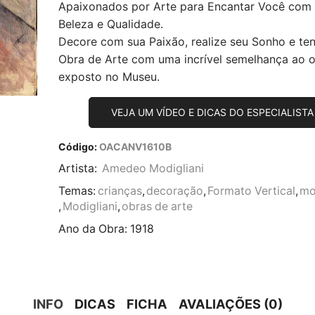
Apaixonados por Arte para Encantar Você com
Beleza e Qualidade.
Decore com sua Paixão, realize seu Sonho e te
Obra de Arte com uma incrível semelhança ao or
exposto no Museu.
VEJA UM VÍDEO E DICAS DO ESPECIALISTA
Código:
OACANV1610B
Artista:
Amedeo Modigliani
Temas:
crianças
,
decoração
,
Formato Vertical
,
mo
,
Modigliani
,
obras de arte
Ano da Obra:
1918
INFO
DICAS
FICHA
AVALIAÇÕES (0)