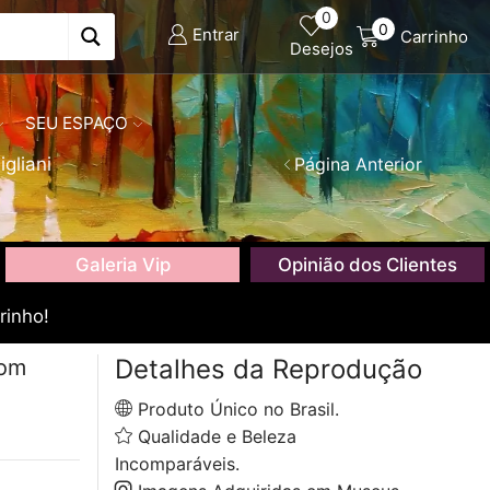
0
0
Entrar
Carrinho
Desejos
SEU ESPAÇO
gliani
Página Anterior
Galeria Vip
Opinião dos Clientes
rinho!
Detalhes da Reprodução
com
Produto Único no Brasil.
Qualidade e Beleza
Incomparáveis.