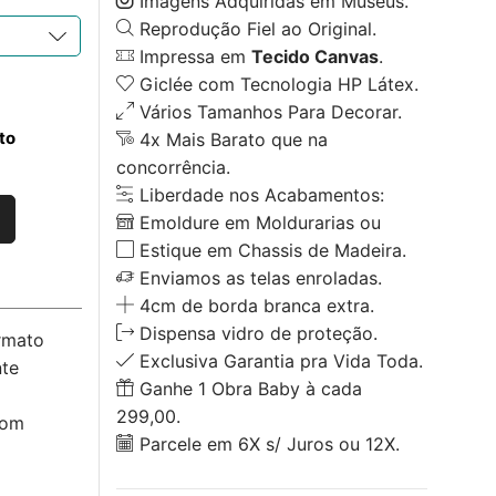
Imagens Adquiridas em Museus.
Reprodução Fiel ao Original.
Impressa em
Tecido Canvas
.
Giclée com Tecnologia HP Látex.
Vários Tamanhos Para Decorar.
to
4x Mais Barato que na
concorrência.
Liberdade nos Acabamentos:
Emoldure em Moldurarias ou
Estique em Chassis de Madeira.
Enviamos as telas enroladas.
4cm de borda branca extra.
Dispensa vidro de proteção.
rmato
Exclusiva Garantia pra Vida Toda.
nte
Ganhe 1 Obra Baby à cada
299,00.
com
Parcele em 6X s/ Juros ou 12X.