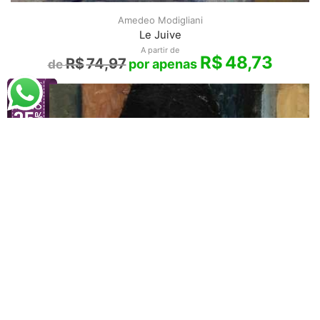
Amedeo Modigliani
Le Juive
A partir de
R$
48,73
R$
74,97