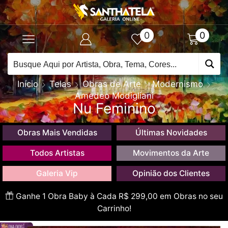
0
0
Início
Telas
Obras de Arte
Modernismo
Amedeo Modigliani
Nu Feminino
Obras Mais Vendidas
Últimas Novidades
Todos Artistas
Movimentos da Arte
Galeria Vip
Opinião dos Clientes
Ganhe 1 Obra Baby à Cada R$ 299,00 em Obras no seu
Carrinho!