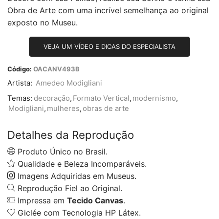
Obra de Arte com uma incrível semelhança ao original
exposto no Museu.
VEJA UM VÍDEO E DICAS DO ESPECIALISTA
Código:
OACANV493B
Artista:
Amedeo Modigliani
Temas:
decoração
,
Formato Vertical
,
modernismo
,
Modigliani
,
mulheres
,
obras de arte
Detalhes da Reprodução
Produto Único no Brasil.
Qualidade e Beleza Incomparáveis.
Imagens Adquiridas em Museus.
Reprodução Fiel ao Original.
Impressa em
Tecido Canvas
.
Giclée com Tecnologia HP Látex.