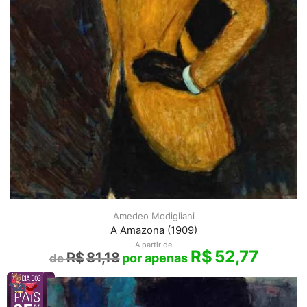
Amedeo Modigliani
A Amazona (1909)
A partir de
R$
52,77
R$
81,18