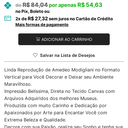
R$
84,04
R$
54,63
no Pix, Boleto ou
R$
27,32
2
x de
sem juros no Cartão de Crédito
Mais formas de pagamento
ADICIONAR AO CARRINHO
Salvar na Lista de Desejos
Linda Reprodução de Amedeo Modigliani no Formato
Vertical para Você Decorar e Deixar seu Ambiente
Maravilhoso.
Impressão Belíssima, Direta no Tecido Canvas com
Arquivos Adquiridos dos melhores Museus.
Produzida com muito Carinho e Dedicação por
Apaixonados por Arte para Encantar Você com
Extrema Beleza e Qualidade.
Decore com sua Paixão, realize seu Sonho e tenha sua