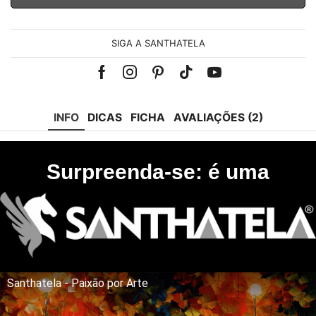
SIGA A SANTHATELA
Facebook
Instagram
Pinterest
Tik-
Youtube
tok
INFO
DICAS
FICHA
AVALIAÇÕES (2)
Surpreenda-se: é uma
Santhatela - Paixão por Arte