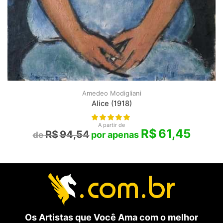
Amedeo Modigliani
Alice (1918)
A partir de
R$
61,45
R$
94,54
Os Artistas que Você Ama com o melhor