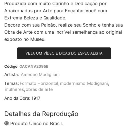
Produzida com muito Carinho e Dedicação por
Apaixonados por Arte para Encantar Você com
Extrema Beleza e Qualidade.
Decore com sua Paixão, realize seu Sonho e tenha sua
Obra de Arte com uma incrível semelhança ao original
exposto no Museu.
VEJA UM VÍDEO E DICAS DO ESPECIALISTA
Código:
OACANV2095B
Artista:
Amedeo Modigliani
Temas:
Formato Horizontal
,
modernismo
,
Modigliani
,
mulheres
,
obras de arte
Ano da Obra:
1917
Detalhes da Reprodução
Produto Único no Brasil.