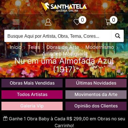
0
0
Início
Telas
Obras de Arte
Modernismo
Amedeo Modigliani
Nu em uma Almofada Azul
(1917)
Obras Mais Vendidas
Últimas Novidades
Todos Artistas
Movimentos da Arte
Galeria Vip
Opinião dos Clientes
Ganhe 1 Obra Baby à Cada R$ 299,00 em Obras no seu
Carrinho!