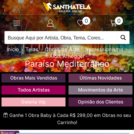
0
0
Início
Telas
Obras de Arte
Impressionismo
Alois Arnegger
Paraíso Mediterrâneo
Obras Mais Vendidas
Últimas Novidades
Todos Artistas
Movimentos da Arte
Galeria Vip
Opinião dos Clientes
Ganhe 1 Obra Baby à Cada R$ 299,00 em Obras no seu
Carrinho!