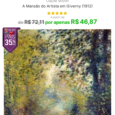
Claude Monet
A Mansão do Artista em Giverny (1912)
A partir de
R$
46,87
R$
72,11