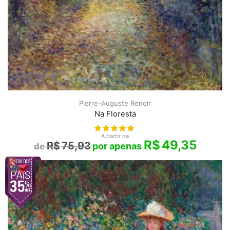
Pierre-Auguste Renoir
Na Floresta
A partir de
R$
49,35
R$
75,93