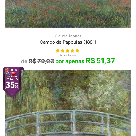
Claude Monet
Campo de Papoulas (1881)
A partir de
R$
51,37
R$
79,03