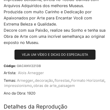
Arquivos Adquiridos dos melhores Museus.
Produzida com muito Carinho e Dedicação por
Apaixonados por Arte para Encantar Você com
Extrema Beleza e Qualidade.
Decore com sua Paixão, realize seu Sonho e tenha sua
Obra de Arte com uma incrível semelhança ao original
exposto no Museu.
VEJA UM VÍDEO E DICAS DO ESPECIALISTA
Código:
OACANV2213B
Artista:
Alois Arnegger
Temas:
Arnegger
,
decoração
,
florestas
,
Formato Horizontal
,
impressionismo
,
obras de arte
,
paisagem
Ano da Obra:
1920
Detalhes da Reprodução