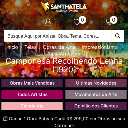
0
0
Início
Telas
Obras de Arte
Impressionismo
Alois Arnegger
Camponesa Recolhendo Lenha
(1920)
Obras Mais Vendidas
Últimas Novidades
Todos Artistas
Movimentos da Arte
Galeria Vip
Opinião dos Clientes
Ganhe 1 Obra Baby à Cada R$ 299,00 em Obras no seu
Carrinho!