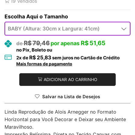
19
Vendidos
Tamanho
R$
79,46
R$
51,65
no Pix, Boleto ou
R$
25,83
2
x de
sem juros no Cartão de Crédito
Mais formas de pagamento
ADICIONAR AO CARRINHO
Salvar na Lista de Desejos
Linda Reprodução de Alois Arnegger no Formato
Horizontal para Você Decorar e Deixar seu Ambiente
Maravilhoso.
Impressão Belíssima, Direta no Tecido Canvas com