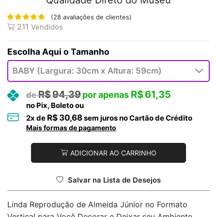
Qualidade Direto do Museu
(
28
avaliações de clientes)
211
Vendidos
Tamanho
R$
94,39
R$
61,35
no Pix, Boleto ou
R$
30,68
2
x de
sem juros no Cartão de Crédito
Mais formas de pagamento
ADICIONAR AO CARRINHO
Salvar na Lista de Desejos
Linda Reprodução de Almeida Júnior no Formato
Vertical para Você Decorar e Deixar seu Ambiente