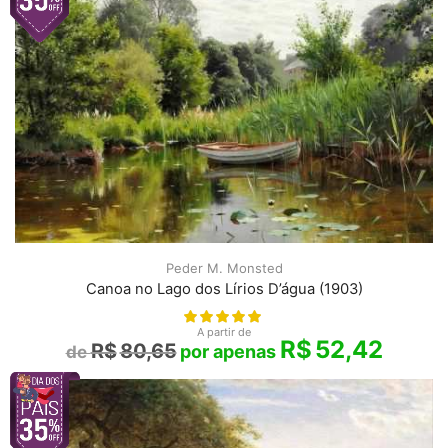
Peder M. Monsted
Canoa no Lago dos Lírios D’água (1903)
A partir de
R$
52,42
R$
80,65