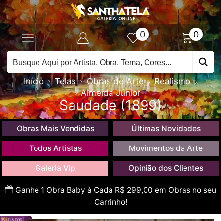
0
0
Início
Telas
Obras de Arte
Realismo
Almeida Júnior
Saudade (1899)
Obras Mais Vendidas
Últimas Novidades
Todos Artistas
Movimentos da Arte
Galeria Vip
Opinião dos Clientes
Ganhe 1 Obra Baby à Cada R$ 299,00 em Obras no seu
Carrinho!