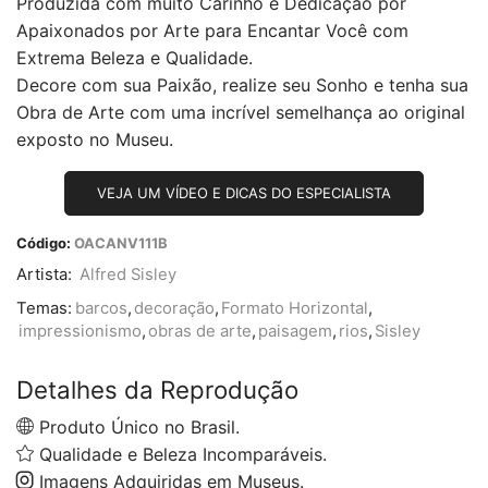
Produzida com muito Carinho e Dedicação por
Apaixonados por Arte para Encantar Você com
Extrema Beleza e Qualidade.
Decore com sua Paixão, realize seu Sonho e tenha sua
Obra de Arte com uma incrível semelhança ao original
exposto no Museu.
VEJA UM VÍDEO E DICAS DO ESPECIALISTA
Código:
OACANV111B
Artista:
Alfred Sisley
Temas:
barcos
,
decoração
,
Formato Horizontal
,
impressionismo
,
obras de arte
,
paisagem
,
rios
,
Sisley
Detalhes da Reprodução
Produto Único no Brasil.
Qualidade e Beleza Incomparáveis.
Imagens Adquiridas em Museus.