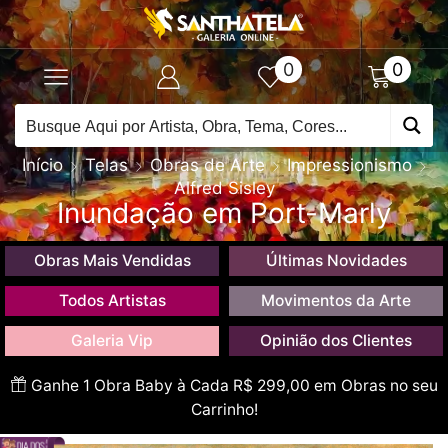
0
0
Início
Telas
Obras de Arte
Impressionismo
Alfred Sisley
Inundação em Port-Marly
Obras Mais Vendidas
Últimas Novidades
Todos Artistas
Movimentos da Arte
Galeria Vip
Opinião dos Clientes
Ganhe 1 Obra Baby à Cada R$ 299,00 em Obras no seu
Carrinho!