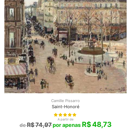
Camille Pissarro
Saint-Honoré
A partir de
R$
48,73
R$
74,97