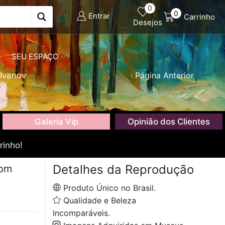
0
0
Entrar
Carrinho
Desejos
SEU ESPAÇO
Ivanov
Página Anterior
Galeria Vip
Opinião dos Clientes
rinho!
Detalhes da Reprodução
com
Produto Único no Brasil.
Qualidade e Beleza
Incomparáveis.