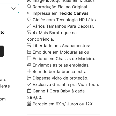
Imagens Adquiridas em Museus.
Reprodução Fiel ao Original.
Impressa em
Tecido Canvas
.
Giclée com Tecnologia HP Látex.
Vários Tamanhos Para Decorar.
ito
4x Mais Barato que na
concorrência.
Liberdade nos Acabamentos:
Emoldure em Moldurarias ou
Estique em Chassis de Madeira.
Enviamos as telas enroladas.
4cm de borda branca extra.
Dispensa vidro de proteção.
ato
Exclusiva Garantia pra Vida Toda.
iente
Ganhe 1 Obra Baby à cada
299,00.
com
Parcele em 6X s/ Juros ou 12X.