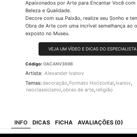
Apaixonados por Arte para Encantar Você com
Beleza e Qualidade.
Decore com sua Paixão, realize seu Sonho e te
Obra de Arte com uma incrível semelhança ao or
exposto no Museu.
VEJA UM VÍDEO E DICAS DO ESPECIALISTA
Código:
OACANV369B
Artista:
Alexander Ivanov
Temas:
decoração
,
Formato Horizontal
,
Ivanov
,
neoclassicismo
,
obras de arte
,
religião
INFO
DICAS
FICHA
AVALIAÇÕES (0)