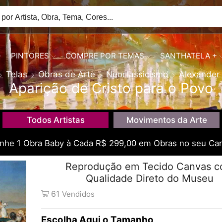
PINTORES
COMPRE POR TEMAS
SANTHATELA +
Telas
Obras de Arte
Neoclassicismo
Alexander 
Aparição de Cristo para o Povo
Todos Artistas
Movimentos da Arte
he 1 Obra Baby à Cada R$ 299,00 em Obras no seu Car
Reprodução em Tecido Canvas 
Qualidade Direto do Museu
61
Vendidos
Tamanho