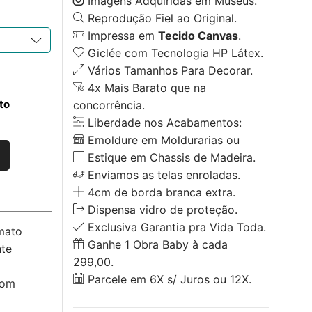
Imagens Adquiridas em Museus.
Reprodução Fiel ao Original.
Impressa em
Tecido Canvas
.
Giclée com Tecnologia HP Látex.
Vários Tamanhos Para Decorar.
4x Mais Barato que na
to
concorrência.
Liberdade nos Acabamentos:
Emoldure em Moldurarias ou
Estique em Chassis de Madeira.
Enviamos as telas enroladas.
4cm de borda branca extra.
Dispensa vidro de proteção.
Exclusiva Garantia pra Vida Toda.
mato
Ganhe 1 Obra Baby à cada
nte
299,00.
Parcele em 6X s/ Juros ou 12X.
com