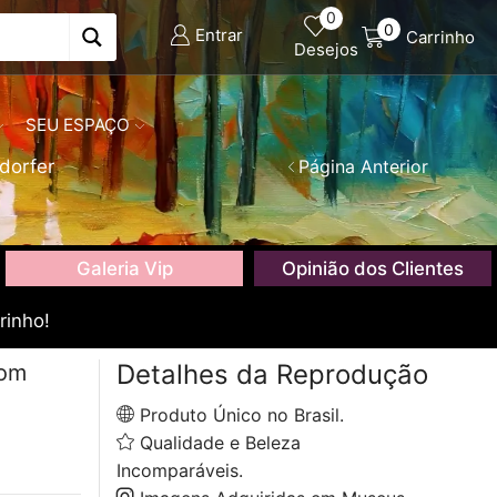
0
0
Entrar
Carrinho
Desejos
SEU ESPAÇO
tdorfer
Página Anterior
Galeria Vip
Opinião dos Clientes
rinho!
Detalhes da Reprodução
com
Produto Único no Brasil.
Qualidade e Beleza
Incomparáveis.