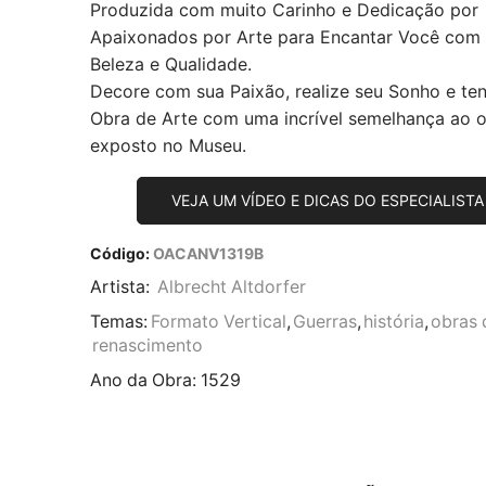
Produzida com muito Carinho e Dedicação por
Apaixonados por Arte para Encantar Você com
Beleza e Qualidade.
Decore com sua Paixão, realize seu Sonho e te
Obra de Arte com uma incrível semelhança ao or
exposto no Museu.
VEJA UM VÍDEO E DICAS DO ESPECIALISTA
Código:
OACANV1319B
Artista:
Albrecht Altdorfer
Temas:
Formato Vertical
,
Guerras
,
história
,
obras 
renascimento
Ano da Obra:
1529