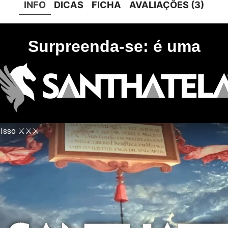
INFO
DICAS
FICHA
AVALIAÇÕES (3)
Surpreenda-se: é uma
m Isso ⚔⚔⚔