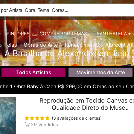
PINTORES
COMPRE POR TEMAS
SANTHATELA +
Telas
Obras de Arte
Renascimento
Albrecht Al
A Batalha de Alexandre em Isso
Todos Artistas
Movimentos da Arte
he 1 Obra Baby à Cada R$ 299,00 em Obras no seu Car
Reprodução em Tecido Canvas 
Qualidade Direto do Museu
(
3
avaliações de clientes)
29
Vendidos