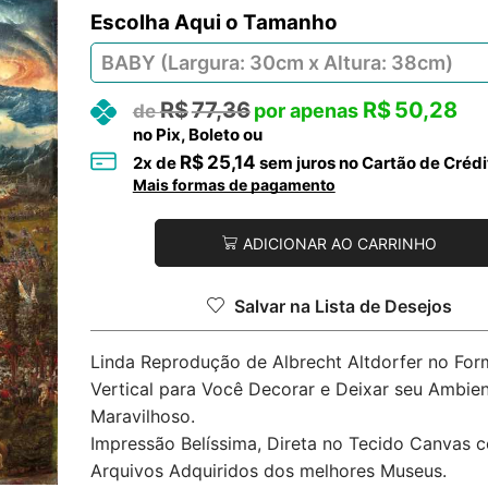
Tamanho
R$
77,36
R$
50,28
no Pix, Boleto ou
R$
25,14
2
x de
sem juros no Cartão de Crédi
Mais formas de pagamento
ADICIONAR AO CARRINHO
Salvar na Lista de Desejos
Linda Reprodução de Albrecht Altdorfer no For
Vertical para Você Decorar e Deixar seu Ambie
Maravilhoso.
Impressão Belíssima, Direta no Tecido Canvas 
Arquivos Adquiridos dos melhores Museus.