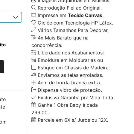
Imagens Adquiridas em Museus.
Reprodução Fiel ao Original.
Impressa em
Tecido Canvas
.
Giclée com Tecnologia HP Látex.
Vários Tamanhos Para Decorar.
4x Mais Barato que na
ito
concorrência.
Liberdade nos Acabamentos:
Emoldure em Moldurarias ou
Estique em Chassis de Madeira.
Enviamos as telas enroladas.
4cm de borda branca extra.
Dispensa vidro de proteção.
Exclusiva Garantia pra Vida Toda.
ato
Ganhe 1 Obra Baby à cada
nte
299,00.
Parcele em 6X s/ Juros ou 12X.
com