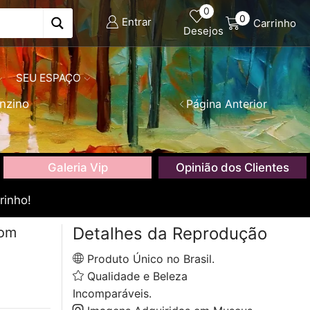
0
0
Entrar
Carrinho
Desejos
SEU ESPAÇO
nzino
Página Anterior
Galeria Vip
Opinião dos Clientes
rinho!
Detalhes da Reprodução
com
Produto Único no Brasil.
Qualidade e Beleza
Incomparáveis.