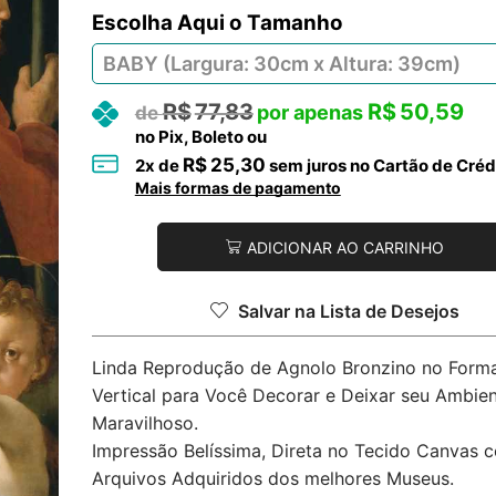
Tamanho
R$
77,83
R$
50,59
no Pix, Boleto ou
R$
25,30
2
x de
sem juros no Cartão de Créd
Mais formas de pagamento
ADICIONAR AO CARRINHO
Salvar na Lista de Desejos
Linda Reprodução de Agnolo Bronzino no Form
Vertical para Você Decorar e Deixar seu Ambie
Maravilhoso.
Impressão Belíssima, Direta no Tecido Canvas 
Arquivos Adquiridos dos melhores Museus.