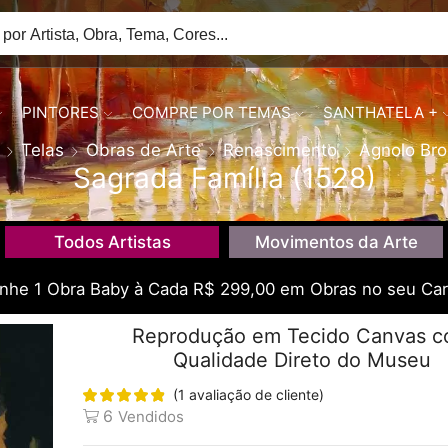
PINTORES
COMPRE POR TEMAS
SANTHATELA +
Telas
Obras de Arte
Renascimento
Agnolo Bro
Sagrada Família (1528)
Todos Artistas
Movimentos da Arte
he 1 Obra Baby à Cada R$ 299,00 em Obras no seu Car
Reprodução em Tecido Canvas 
Qualidade Direto do Museu
(
1
avaliação de cliente)
6
Vendidos