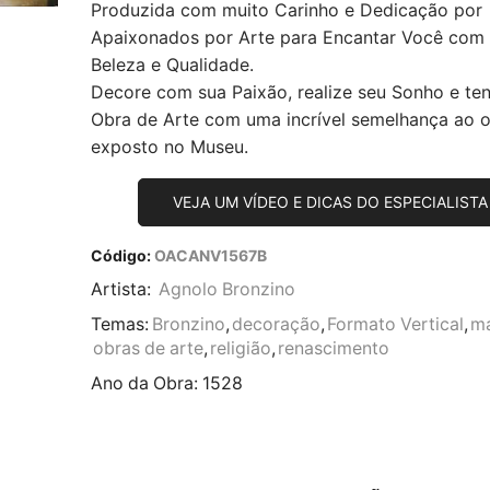
Produzida com muito Carinho e Dedicação por
Apaixonados por Arte para Encantar Você com
Beleza e Qualidade.
Decore com sua Paixão, realize seu Sonho e te
Obra de Arte com uma incrível semelhança ao or
exposto no Museu.
VEJA UM VÍDEO E DICAS DO ESPECIALISTA
Código:
OACANV1567B
Artista:
Agnolo Bronzino
Temas:
Bronzino
,
decoração
,
Formato Vertical
,
ma
obras de arte
,
religião
,
renascimento
Ano da Obra:
1528