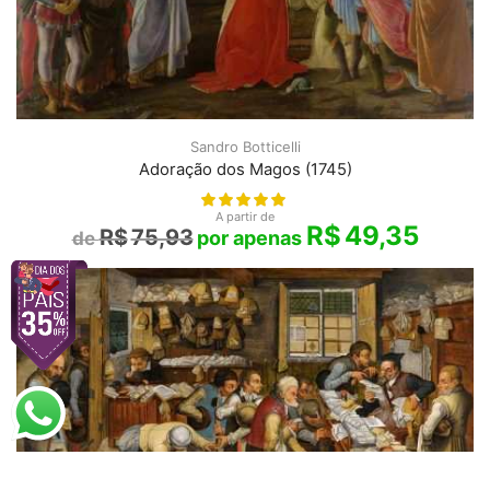
Sandro Botticelli
Adoração dos Magos (1745)
A partir de
R$
49,35
R$
75,93