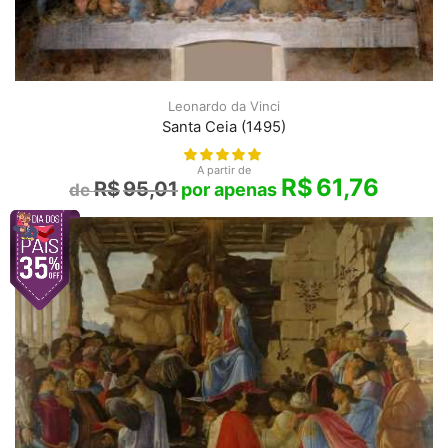
Leonardo da Vinci
Santa Ceia (1495)
A partir de
R$
61,76
R$
95,01