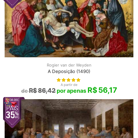
Rogier van der Weyden
A Deposição (1490)
A partir de
R$
56,17
R$
86,42