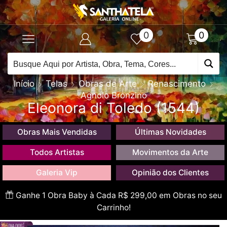
0
0
Início
Telas
Obras de Arte
Renascimento
Agnolo Bronzino
Eleonora di Toledo (1544)
Obras Mais Vendidas
Últimas Novidades
Todos Artistas
Movimentos da Arte
Galeria Vip
Opinião dos Clientes
Ganhe 1 Obra Baby à Cada R$ 299,00 em Obras no seu
Carrinho!