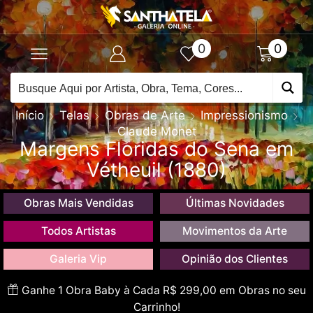
0
0
Início
Telas
Obras de Arte
Impressionismo
Claude Monet
Margens Floridas do Sena em
Vétheuil (1880)
Obras Mais Vendidas
Últimas Novidades
Todos Artistas
Movimentos da Arte
Galeria Vip
Opinião dos Clientes
Ganhe 1 Obra Baby à Cada R$ 299,00 em Obras no seu
Carrinho!