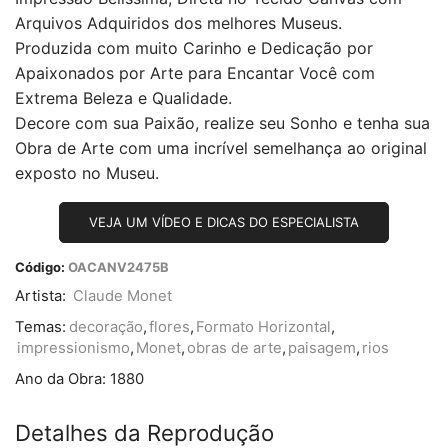
Arquivos Adquiridos dos melhores Museus.
Produzida com muito Carinho e Dedicação por
Apaixonados por Arte para Encantar Você com
Extrema Beleza e Qualidade.
Decore com sua Paixão, realize seu Sonho e tenha sua
Obra de Arte com uma incrível semelhança ao original
exposto no Museu.
VEJA UM VÍDEO E DICAS DO ESPECIALISTA
Código:
OACANV2475B
Artista:
Claude Monet
Temas:
decoração
,
flores
,
Formato Horizontal
,
impressionismo
,
Monet
,
obras de arte
,
paisagem
,
rios
Ano da Obra:
1880
Detalhes da Reprodução