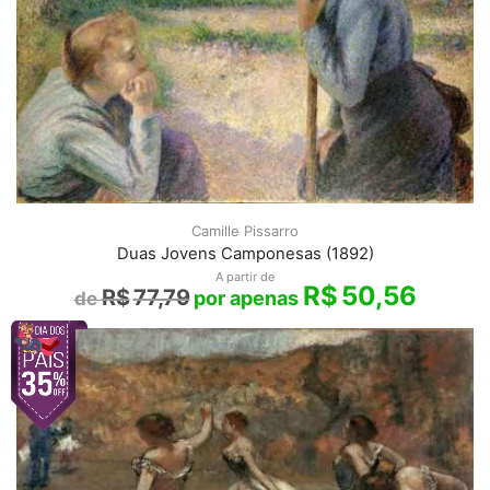
Camille Pissarro
Duas Jovens Camponesas (1892)
A partir de
R$
50,56
R$
77,79