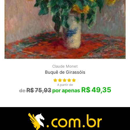
Claude Monet
Buquê de Girassóis
A partir de
R$
49,35
R$
75,93