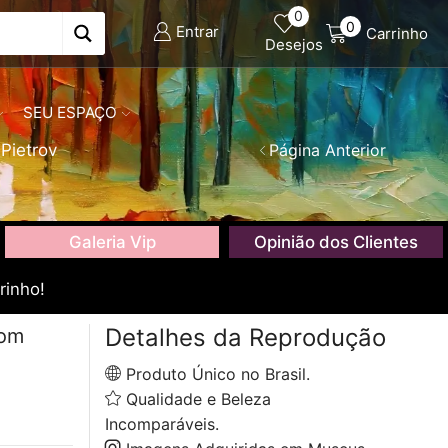
0
0
Entrar
Carrinho
Desejos
SEU ESPAÇO
Pietrov
Página Anterior
Galeria Vip
Opinião dos Clientes
rinho!
Detalhes da Reprodução
com
Produto Único no Brasil.
Qualidade e Beleza
Incomparáveis.