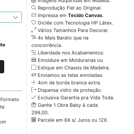
Imagens Adquiridas em Museus.
Reprodução Fiel ao Original.
Impressa em
Tecido Canvas
.
Giclée com Tecnologia HP Látex.
Vários Tamanhos Para Decorar.
4x Mais Barato que na
ito
concorrência.
Liberdade nos Acabamentos:
Emoldure em Moldurarias ou
Estique em Chassis de Madeira.
Enviamos as telas enroladas.
4cm de borda branca extra.
Dispensa vidro de proteção.
Exclusiva Garantia pra Vida Toda.
o Formato
Ganhe 1 Obra Baby à cada
te
299,00.
Parcele em 6X s/ Juros ou 12X.
com