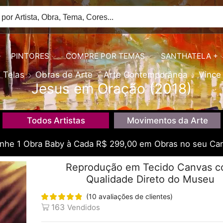
PINTORES
COMPRE POR TEMAS
SANTHATELA +
Telas
Obras de Arte
Arte Contemporânea
Vince 
Jesus em Oração (2018)
Todos Artistas
Movimentos da Arte
he 1 Obra Baby à Cada R$ 299,00 em Obras no seu Car
Reprodução em Tecido Canvas 
Qualidade Direto do Museu
(
10
avaliações de clientes)
163
Vendidos