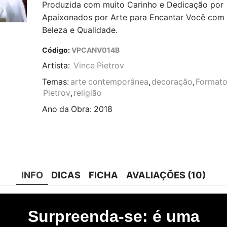
Produzida com muito Carinho e Dedicação por
Apaixonados por Arte para Encantar Você com
Beleza e Qualidade.
Código:
VPCANV014B
Artista:
Vince Pietrov
Temas:
arte contemporânea
,
decoração
,
Formato
Pietrov
,
religião
Ano da Obra:
2018
INFO
DICAS
FICHA
AVALIAÇÕES (10)
Surpreenda-se: é uma