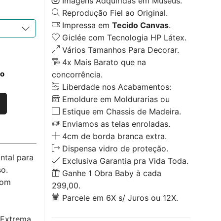
Imagens Adquiridas em Museus.
Reprodução Fiel ao Original.
Impressa em
Tecido Canvas
.
Giclée com Tecnologia HP Látex.
Vários Tamanhos Para Decorar.
4x Mais Barato que na
to
concorrência.
Liberdade nos Acabamentos:
Emoldure em Moldurarias ou
Estique em Chassis de Madeira.
Enviamos as telas enroladas.
4cm de borda branca extra.
Dispensa vidro de proteção.
ntal para
Exclusiva Garantia pra Vida Toda.
o.
Ganhe 1 Obra Baby à cada
com
299,00.
Parcele em 6X s/ Juros ou 12X.
 Extrema