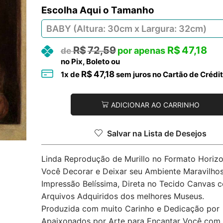
Tamanho
R$
72,59
R$
47,18
no Pix, Boleto ou
R$
47,18
1
x de
sem juros no Cartão de Crédi
ADICIONAR AO CARRINHO
Salvar na Lista de Desejos
Linda Reprodução de Murillo no Formato Horizo
Você Decorar e Deixar seu Ambiente Maravilhos
Impressão Belíssima, Direta no Tecido Canvas 
Arquivos Adquiridos dos melhores Museus.
Produzida com muito Carinho e Dedicação por
Apaixonados por Arte para Encantar Você com