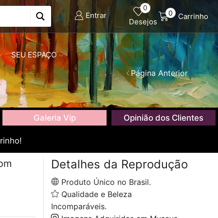
0
0
Entrar
Carrinho
Desejos
SEU ESPAÇO
Página Anterior
Galeria Vip
Opinião dos Clientes
rinho!
Detalhes da Reprodução
com
Produto Único no Brasil.
Qualidade e Beleza
Incomparáveis.