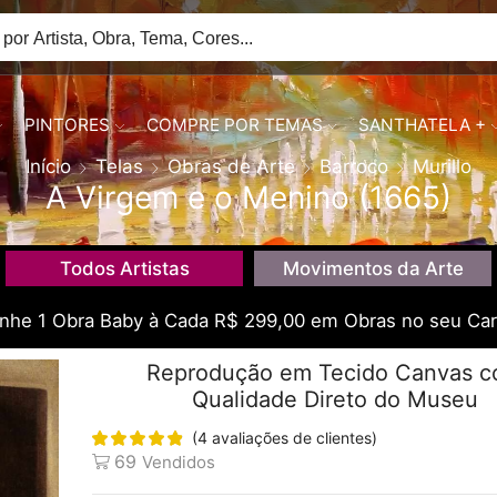
PINTORES
COMPRE POR TEMAS
SANTHATELA +
Início
Telas
Obras de Arte
Barroco
Murillo
A Virgem e o Menino (1665)
Todos Artistas
Movimentos da Arte
he 1 Obra Baby à Cada R$ 299,00 em Obras no seu Car
Reprodução em Tecido Canvas 
Qualidade Direto do Museu
(
4
avaliações de clientes)
69
Vendidos