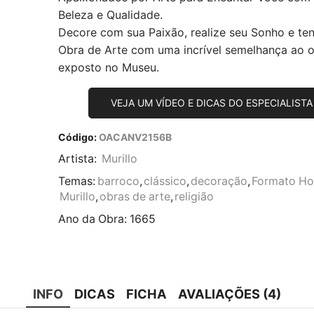
Beleza e Qualidade.
Decore com sua Paixão, realize seu Sonho e te
Obra de Arte com uma incrível semelhança ao or
exposto no Museu.
VEJA UM VÍDEO E DICAS DO ESPECIALISTA
Código:
OACANV2156B
Artista:
Murillo
Temas:
barroco
,
clássico
,
decoração
,
Formato Hor
Murillo
,
obras de arte
,
religião
Ano da Obra:
1665
INFO
DICAS
FICHA
AVALIAÇÕES (4)