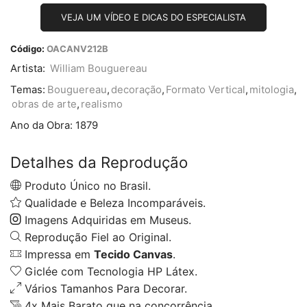
VEJA UM VÍDEO E DICAS DO ESPECIALISTA
Código:
OACANV212B
Artista:
William Bouguereau
Temas:
Bouguereau
,
decoração
,
Formato Vertical
,
mitologia
,
obras de arte
,
realismo
Ano da Obra:
1879
Detalhes da Reprodução
Produto Único no Brasil.
Qualidade e Beleza Incomparáveis.
Imagens Adquiridas em Museus.
Reprodução Fiel ao Original.
Impressa em
Tecido Canvas
.
Giclée com Tecnologia HP Látex.
Vários Tamanhos Para Decorar.
4x Mais Barato que na concorrência.