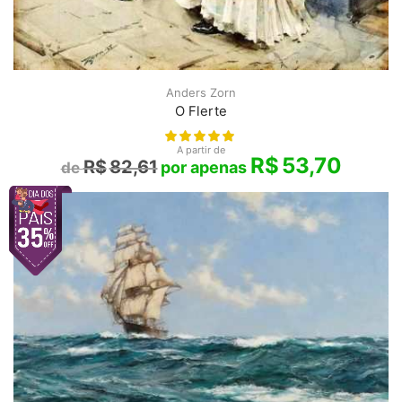
Anders Zorn
O Flerte
A partir de
R$
53,70
R$
82,61