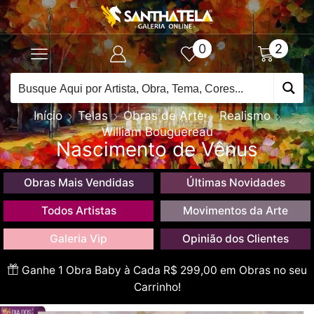
0
2
Início
Telas
Obras de Arte
Realismo
William Bouguereau
Nascimento de Vênus
Obras Mais Vendidas
Últimas Novidades
Todos Artistas
Movimentos da Arte
Galeria Vip
Opinião dos Clientes
Ganhe 1 Obra Baby à Cada R$ 299,00 em Obras no seu
Carrinho!