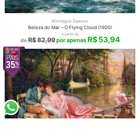
Montague Dawson
Beleza do Mar – O Flying Cloud (1920)
A partir de
R$
53,94
R$
82,99