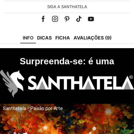
SIGA A SANTHATELA
Facebook
Instagram
Pinterest
Tik-
Youtube
tok
INFO
DICAS
FICHA
AVALIAÇÕES (9)
Surpreenda-se: é uma
Santhatela - Paixão por Arte