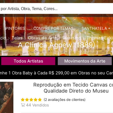
PINTORES
COMPRE POR TEMAS
SANTHATELA +
ício
Telas
Obras de Arte
Realismo
Thomas Eaki
A Clínica Agnew (1889)
Todos Artistas
Movimentos da Arte
he 1 Obra Baby à Cada R$ 299,00 em Obras no seu Car
Reprodução em Tecido Canvas 
Qualidade Direto do Museu
(
2
avaliações de clientes)
44
Vendidos