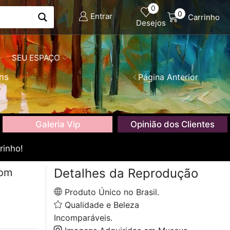
0
0
Entrar
Carrinho
Desejos
SEU ESPAÇO
ns
Página Anterior
Galeria Vip
Opinião dos Clientes
rinho!
Detalhes da Reprodução
com
Produto Único no Brasil.
Qualidade e Beleza
Incomparáveis.