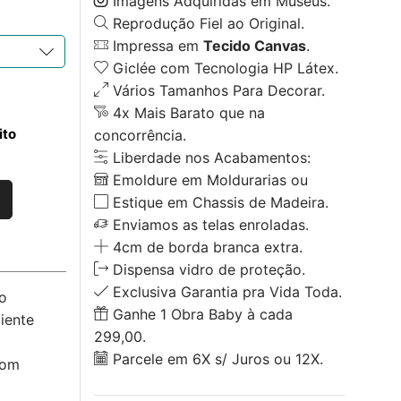
Imagens Adquiridas em Museus.
Reprodução Fiel ao Original.
Impressa em
Tecido Canvas
.
Giclée com Tecnologia HP Látex.
Vários Tamanhos Para Decorar.
4x Mais Barato que na
ito
concorrência.
Liberdade nos Acabamentos:
Emoldure em Moldurarias ou
Estique em Chassis de Madeira.
Enviamos as telas enroladas.
4cm de borda branca extra.
Dispensa vidro de proteção.
Exclusiva Garantia pra Vida Toda.
o
Ganhe 1 Obra Baby à cada
iente
299,00.
Parcele em 6X s/ Juros ou 12X.
com