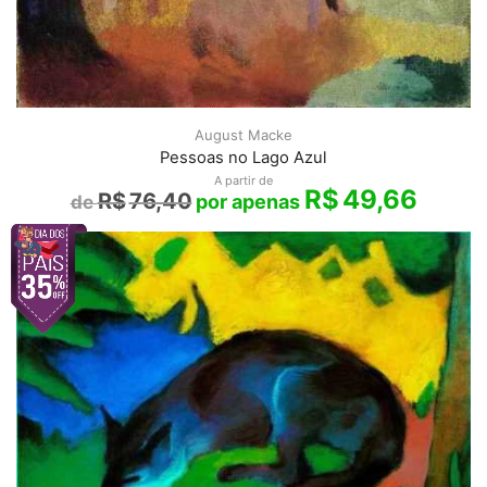
August Macke
Pessoas no Lago Azul
A partir de
R$
49,66
R$
76,40