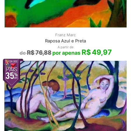
Franz Marc
Raposa Azul e Preta
A partir de
R$
49,97
R$
76,88