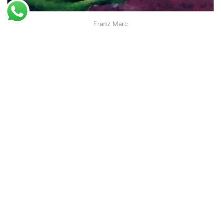
Franz Marc
Nus sob árvores
A partir de
R$
54,94
R$
84,52