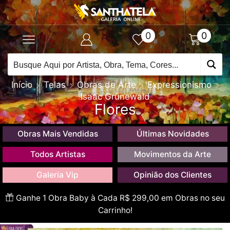
0
0
Início
Telas
Obras de Arte
Expressionismo
Isaac Grünewald
Flores
Obras Mais Vendidas
Últimas Novidades
Todos Artistas
Movimentos da Arte
Galeria Vip
Opinião dos Clientes
Ganhe 1 Obra Baby à Cada R$ 299,00 em Obras no seu
Carrinho!