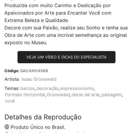
Produzida com muito Carinho e Dedicação por
Apaixonados por Arte para Encantar Você com
Extrema Beleza e Qualidade.
Decore com sua Paixão, realize seu Sonho e tenha sua
Obra de Arte com uma incrível semelhança ao original
exposto no Museu.
VEJA UM VÍDEO E DICAS DO ESPECIALISTA
Código:
OACANV456B
Artista:
Isaac Grünewald
Temas:
barcos
,
decoração
,
expressionismo
,
Formato Horizontal
,
Grunewald
,
obras de arte
,
paisagem
,
rural
Detalhes da Reprodução
Produto Único no Brasil.