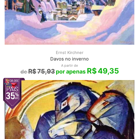
Ernst Kirchner
Davos no inverno
A partir de
R$
49,35
R$
75,93