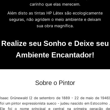
carinho que elas merecem.
Além disto as tintas HP Látex são ecologicamente
seguras, não agridem o meio ambiente e deixam
sua obra magnífica.
Realize seu Sonho e Deixe seu
Ambiente Encantador!
Sobre o Pintor
Isaac Grünewald (2 de setembro de 1889 - 22 de maio de 1946)
foi um pintor expressionista sueco - judeu nascido em Estocolmo .
Ele foi o nome principal e central na primeira geração de