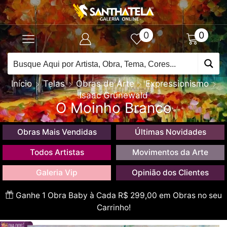
0
0
Início
Telas
Obras de Arte
Expressionismo
Isaac Grünewald
O Moinho Branco
Obras Mais Vendidas
Últimas Novidades
Todos Artistas
Movimentos da Arte
Galeria Vip
Opinião dos Clientes
Ganhe 1 Obra Baby à Cada R$ 299,00 em Obras no seu
Carrinho!