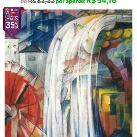
R$
54,16
R$
83,32