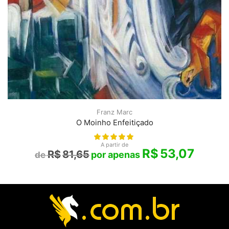
Franz Marc
O Moinho Enfeitiçado
A partir de
R$
53,07
R$
81,65