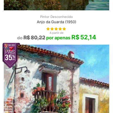
Pintor Desconhecido
Anjo da Guarda (1950)
A partir de
R$
52,14
R$
80,22