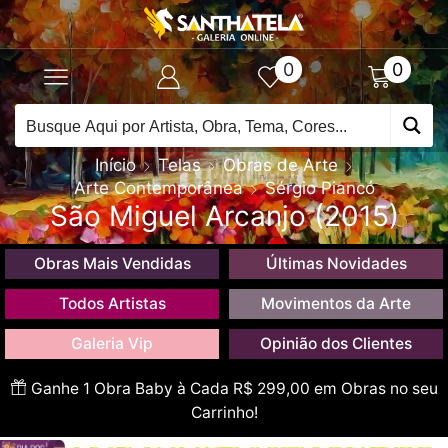
0
0
Início
Telas
Obras de Arte
Arte Contemporânea
Sérgio Piancó
São Miguel Arcanjo (2015)
Obras Mais Vendidas
Últimas Novidades
Todos Artistas
Movimentos da Arte
Galeria Vip
Opinião dos Clientes
Ganhe 1 Obra Baby à Cada R$ 299,00 em Obras no seu
Carrinho!